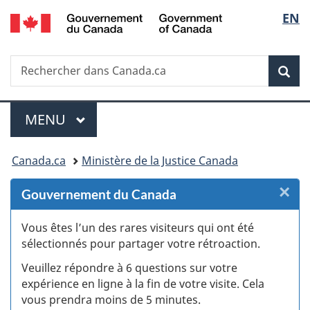
/
Sélec
EN
Passer
Passer
Passer
Passer
Government
au
au
à
à
de
of
Gestionnaire
contenu
«
la
Canada
Recherche
Rechercher
des
principal
Au
version
Rec
la
dans
Invitations
sujet
HTML
Canada.ca
du
simplifiée
langu
Menu
gouvernement
MENU
PRINCIPAL
»
Vous
Canada.ca
Ministère de la Justice Canada
êtes
×
F
Gouvernement du Canada
ici :
:
Vous êtes l’un des rares visiteurs qui ont été
sélectionnés pour partager votre rétroaction.
S
Veuillez répondre à 6 questions sur votre
d
expérience en ligne à la fin de votre visite. Cela
vous prendra moins de 5 minutes.
fi