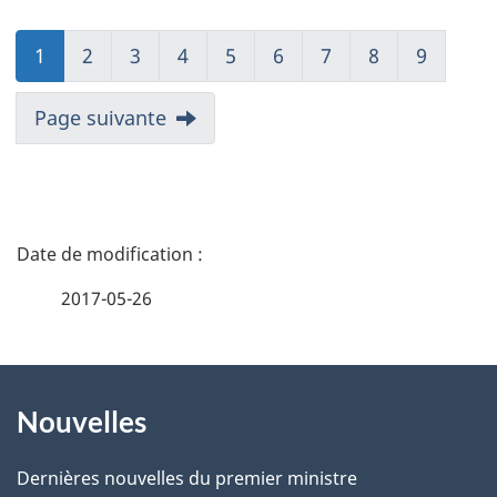
1
2
3
4
5
6
7
8
9
Page suivante
D
é
2017-05-26
t
À
a
Nouvelles
propos
i
de
l
Dernières nouvelles du premier ministre