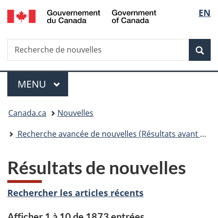
/
Sélec
EN
Passer
Passer
Passer
Government
au
à
à
de
of
contenu
«
la
Canada
Recherche
Recherche
principal
Au
version
Rec
la
de
sujet
HTML
nouvelles
du
simplifiée
langu
Menu
gouvernement
MENU
PRINCIPAL
»
Vous
Canada.ca
Nouvelles
êtes
Recherche avancée de nouvelles (Résultats avant 2015)
ici :
Résultats de nouvelles
Rechercher les articles récents
Afficher 1 à 10 de 1873 entrées