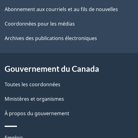
ce
s
Abonnement aux courriels et au fils de nouvelles
site
d
Coordonnées pour les médias
e
Archives des publications électroniques
l
a
Gouvernement du Canada
p
Toutes les coordonnées
a
Ministères et organismes
g
e
À propos du gouvernement
Thèmes
Emplois