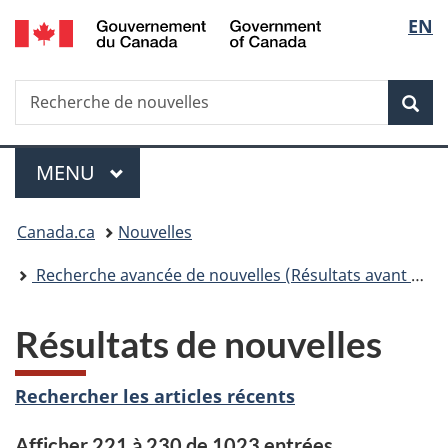
/
Sélec
EN
Passer
Passer
Passer
Government
au
à
à
de
of
contenu
«
la
Canada
Recherche
Recherche
principal
Au
version
Rec
la
de
sujet
HTML
nouvelles
du
simplifiée
langu
Menu
gouvernement
MENU
PRINCIPAL
»
Vous
Canada.ca
Nouvelles
êtes
Recherche avancée de nouvelles (Résultats avant 2015)
ici :
Résultats de nouvelles
Rechercher les articles récents
Afficher 221 à 230 de 1023 entrées