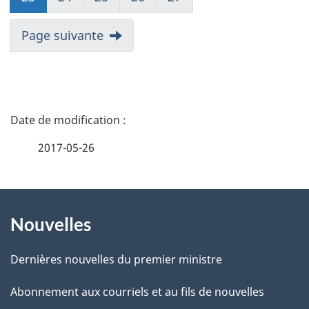
Page suivante
D
é
2017-05-26
t
À
a
Nouvelles
propos
i
de
l
Dernières nouvelles du premier ministre
ce
s
Abonnement aux courriels et au fils de nouvelles