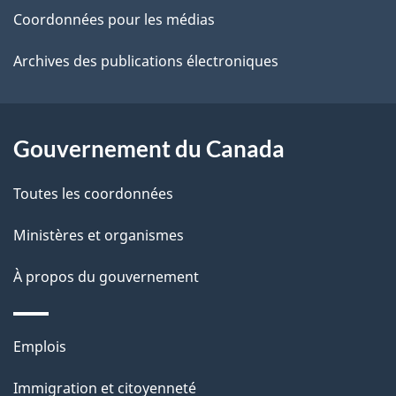
site
d
Coordonnées pour les médias
e
Archives des publications électroniques
l
a
Gouvernement du Canada
p
Toutes les coordonnées
a
Ministères et organismes
g
e
À propos du gouvernement
Thèmes
Emplois
et
Immigration et citoyenneté