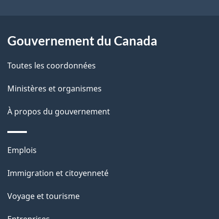
l
c
a
t
Gouvernement du Canada
i
p
o
Toutes les coordonnées
a
n
s
Ministères et organismes
g
u
e
À propos du gouvernement
r
c
Thèmes
e
Emplois
et
t
Immigration et citoyenneté
sujets
t
e
Voyage et tourisme
p
Entreprises