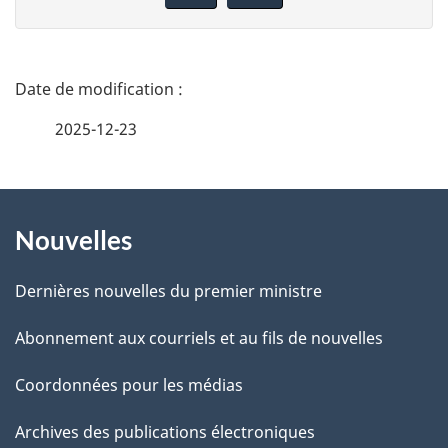
n
n
e
D
z
é
2025-12-23
v
t
o
t
À
a
r
Nouvelles
propos
i
e
de
l
r
Dernières nouvelles du premier ministre
é
ce
s
Abonnement aux courriels et au fils de nouvelles
t
site
d
r
Coordonnées pour les médias
o
e
Archives des publications électroniques
a