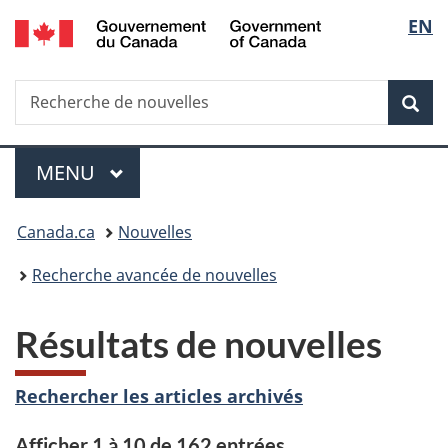
/
Sélec
EN
Passer
Passer
Passer
Government
au
à
à
de
of
contenu
«
la
Canada
Recherche
Recherche
principal
Au
version
Rec
la
de
sujet
HTML
nouvelles
du
simplifiée
langu
Menu
gouvernement
MENU
PRINCIPAL
»
Vous
Canada.ca
Nouvelles
êtes
Recherche avancée de nouvelles
ici :
Résultats de nouvelles
Rechercher les articles archivés
Afficher 1 à 10 de 162 entrées