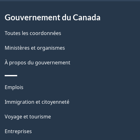
c
a
t
Gouvernement du Canada
i
p
o
Toutes les coordonnées
a
n
s
Ministères et organismes
g
u
e
À propos du gouvernement
r
c
Thèmes
e
Emplois
et
t
Immigration et citoyenneté
sujets
t
e
Voyage et tourisme
p
Entreprises
a