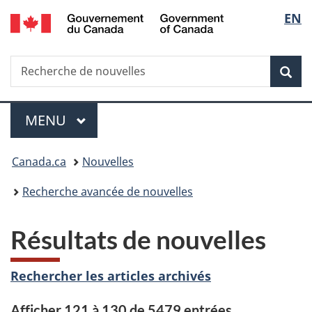
/
Sélec
EN
Passer
Passer
Passer
Government
au
à
à
de
of
contenu
«
la
Canada
Recherche
Recherche
principal
Au
version
Rec
la
de
sujet
HTML
nouvelles
du
simplifiée
langu
Menu
gouvernement
MENU
PRINCIPAL
»
Vous
Canada.ca
Nouvelles
êtes
Recherche avancée de nouvelles
ici :
Résultats de nouvelles
Rechercher les articles archivés
Afficher 121 à 130 de 5479 entrées