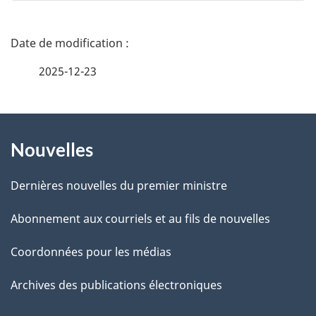
n
e
D
z
é
2025-12-23
v
t
o
t
À
a
r
Nouvelles
propos
i
e
de
l
r
Dernières nouvelles du premier ministre
é
ce
s
Abonnement aux courriels et au fils de nouvelles
t
site
d
r
Coordonnées pour les médias
o
e
Archives des publications électroniques
a
l