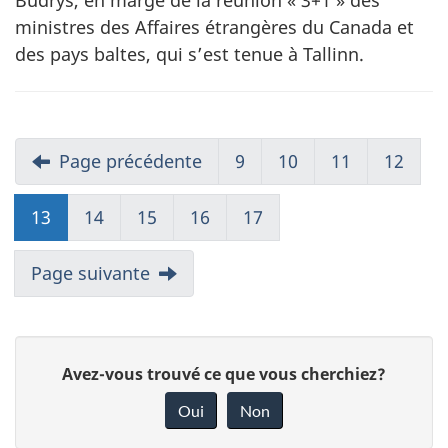
Budrys, en marge de la réunion « 3+1 » des
ministres des Affaires étrangères du Canada et
des pays baltes, qui s’est tenue à Tallinn.
Page précédente
9
10
11
12
13
14
15
16
17
Page suivante
D
Avez-vous trouvé ce que vous cherchiez?
o
Oui
Non
n