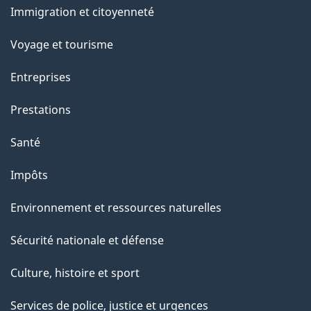
t
Immigration et citoyenneté
sujets
t
e
Voyage et tourisme
p
Entreprises
a
g
Prestations
e
Santé
Impôts
Environnement et ressources naturelles
Sécurité nationale et défense
Culture, histoire et sport
Services de police, justice et urgences