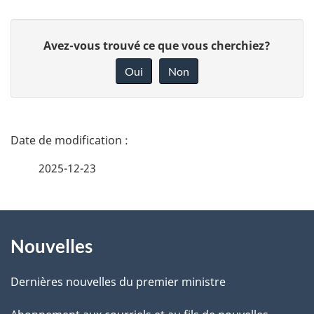
D
Avez-vous trouvé ce que vous cherchiez?
o
Oui
Non
n
n
e
D
z
é
2025-12-23
v
t
o
t
À
a
r
Nouvelles
propos
i
e
de
l
r
Dernières nouvelles du premier ministre
é