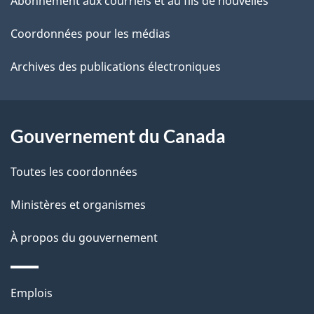
ce
s
Abonnement aux courriels et au fils de nouvelles
t
site
d
r
Coordonnées pour les médias
o
e
Archives des publications électroniques
a
l
c
a
t
Gouvernement du Canada
i
p
o
Toutes les coordonnées
a
n
s
Ministères et organismes
g
u
e
À propos du gouvernement
r
c
Thèmes
e
Emplois
et