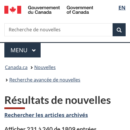
/
Sélec
EN
Passer
Passer
Passer
Government
au
à
à
de
of
contenu
«
la
Canada
Recherche
Recherche
principal
Au
version
Rec
la
de
sujet
HTML
nouvelles
du
simplifiée
langu
Menu
gouvernement
MENU
PRINCIPAL
»
Vous
Canada.ca
Nouvelles
êtes
Recherche avancée de nouvelles
ici :
Résultats de nouvelles
Rechercher les articles archivés
Afficher 231 à 240 de 1809 entrées