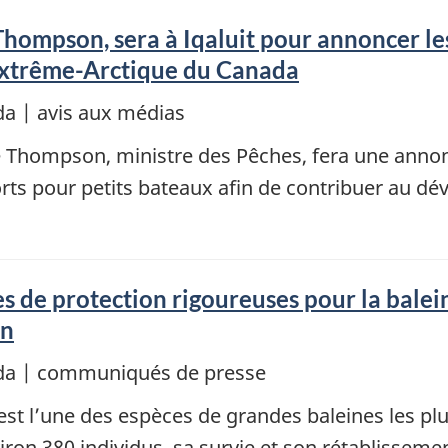
Thompson, sera à Iqaluit pour annoncer les
’Extrême-Arctique du Canada
a | avis aux médias
ne Thompson, ministre des Pêches, fera une anno
rts pour petits bateaux afin de contribuer au dé
 de protection rigoureuses pour la balein
on
da | communiqués de presse
d est l’une des espèces de grandes baleines les
on 380 individus, sa survie et son rétablissem