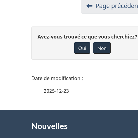
Page précéden
D
Avez-vous trouvé ce que vous cherchiez?
Oui
Non
o
n
n
D
e
é
2025-12-23
z
t
v
À
a
o
Nouvelles
propos
i
t