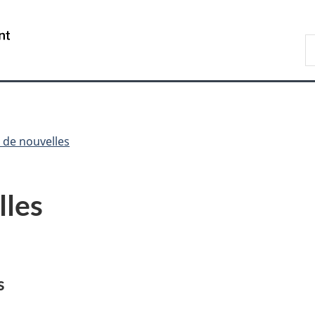
Passer
Passer
Passer
au
à
à
/
R
contenu
«
la
Government
d
principal
Au
version
of
n
sujet
HTML
Canada
du
simplifiée
gouvernement
»
 de nouvelles
lles
s