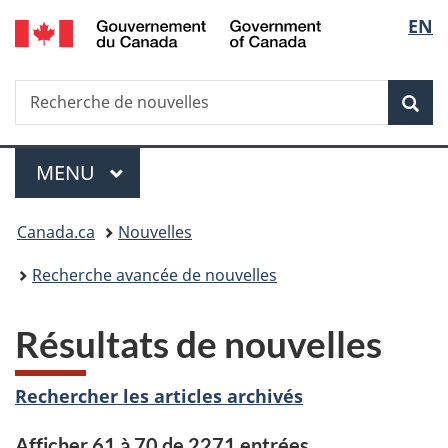
/
Sélec
EN
Passer
Passer
Passer
Government
au
à
à
de
of
contenu
«
la
Canada
Recherche
Recherche
principal
Au
version
Rec
la
de
sujet
HTML
nouvelles
du
simplifiée
langu
Menu
gouvernement
MENU
PRINCIPAL
»
Vous
Canada.ca
Nouvelles
êtes
Recherche avancée de nouvelles
ici :
Résultats de nouvelles
Rechercher les articles archivés
Afficher 61 à 70 de 2271 entrées