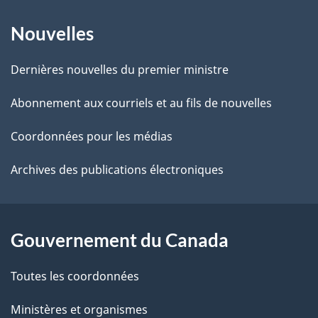
t
À
a
r
Nouvelles
propos
i
e
de
l
r
Dernières nouvelles du premier ministre
é
ce
s
Abonnement aux courriels et au fils de nouvelles
t
site
d
r
Coordonnées pour les médias
o
e
Archives des publications électroniques
a
l
c
a
t
Gouvernement du Canada
i
p
o
Toutes les coordonnées
a
n
s
Ministères et organismes