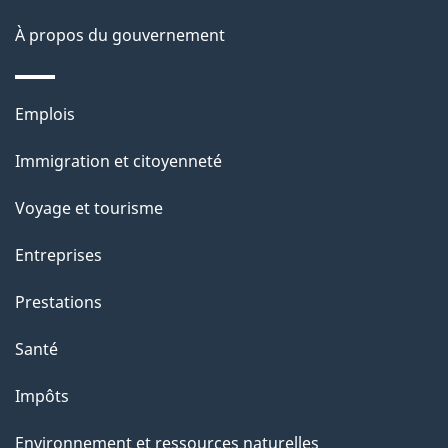
g
u
e
À propos du gouvernement
r
c
Thèmes
e
Emplois
et
t
Immigration et citoyenneté
sujets
t
e
Voyage et tourisme
p
Entreprises
a
g
Prestations
e
Santé
Impôts
Environnement et ressources naturelles