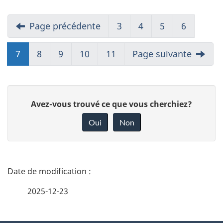
Page précédente
3
4
5
6
7
8
9
10
11
Page suivante
D
Avez-vous trouvé ce que vous cherchiez?
o
Oui
Non
n
n
e
D
z
é
2025-12-23
v
t
o