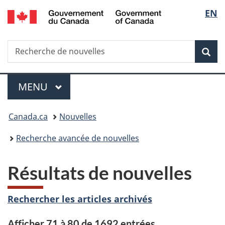
/
Sélec
EN
Passer
Passer
Passer
Government
au
à
à
de
of
contenu
«
la
Canada
Recherche
Recherche
principal
Au
version
Rec
la
de
sujet
HTML
nouvelles
du
simplifiée
langu
Menu
gouvernement
MENU
PRINCIPAL
»
Vous
Canada.ca
Nouvelles
êtes
Recherche avancée de nouvelles
ici :
Résultats de nouvelles
Rechercher les articles archivés
Afficher 71 à 80 de 1692 entrées