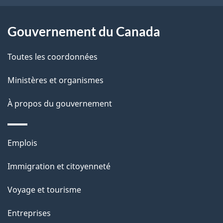
l
c
a
t
Gouvernement du Canada
i
p
o
Toutes les coordonnées
a
n
s
Ministères et organismes
g
u
e
À propos du gouvernement
r
c
Thèmes
e
Emplois
et
t
Immigration et citoyenneté
sujets
t
e
Voyage et tourisme
p
Entreprises
a