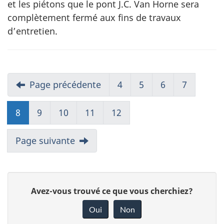
et les piétons que le pont J.C. Van Horne sera
complètement fermé aux fins de travaux
d’entretien.
Page précédente
4
5
6
7
8
9
10
11
12
Page suivante
D
Avez-vous trouvé ce que vous cherchiez?
o
Oui
Non
n