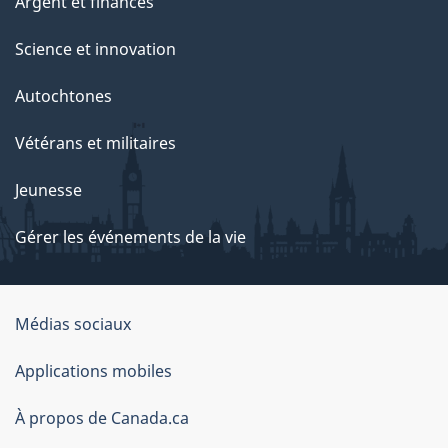
Argent et finances
Science et innovation
Autochtones
Vétérans et militaires
Jeunesse
Gérer les événements de la vie
Organisation
Médias sociaux
du
Applications mobiles
gouvernement
du
À propos de Canada.ca