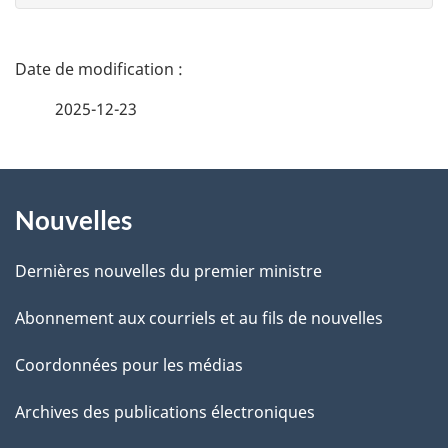
n
e
D
z
é
2025-12-23
v
t
o
t
À
a
r
Nouvelles
propos
i
e
de
l
r
Dernières nouvelles du premier ministre
é
ce
s
Abonnement aux courriels et au fils de nouvelles
t
site
d
r
Coordonnées pour les médias
o
e
Archives des publications électroniques
a