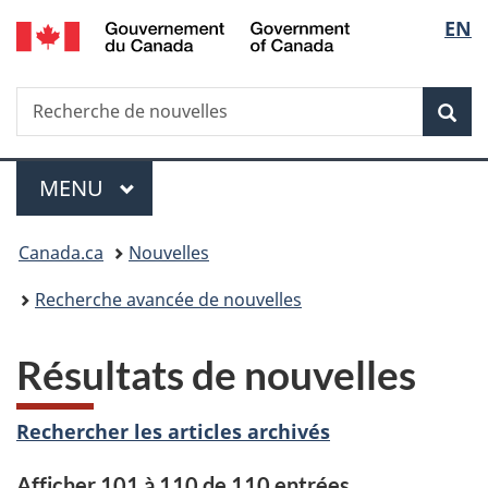
/
Sélec
EN
Passer
Passer
Passer
Government
au
à
à
de
of
contenu
«
la
Canada
Recherche
Recherche
principal
Au
version
Rec
la
de
sujet
HTML
nouvelles
du
simplifiée
langu
Menu
gouvernement
MENU
PRINCIPAL
»
Vous
Canada.ca
Nouvelles
êtes
Recherche avancée de nouvelles
ici :
Résultats de nouvelles
Rechercher les articles archivés
Afficher 101 à 110 de 110 entrées