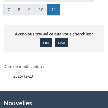
7
8
9
10
11
D
Avez-vous trouvé ce que vous cherchiez?
o
Oui
Non
n
n
e
D
z
é
2025-12-23
v
t
o
t
À
a
r
Nouvelles
propos
i