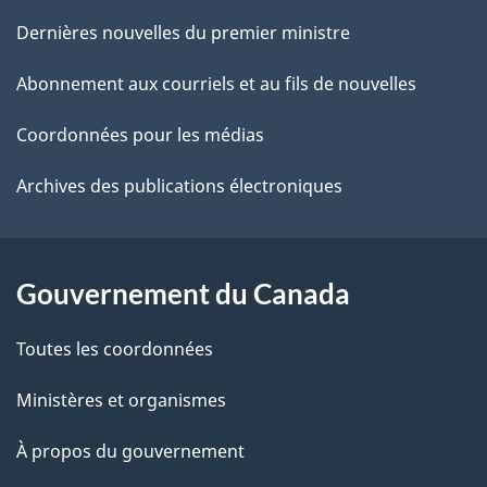
e
de
l
r
Dernières nouvelles du premier ministre
é
ce
s
Abonnement aux courriels et au fils de nouvelles
t
site
d
r
Coordonnées pour les médias
o
e
Archives des publications électroniques
a
l
c
a
t
Gouvernement du Canada
i
p
o
Toutes les coordonnées
a
n
s
Ministères et organismes
g
u
e
À propos du gouvernement
r