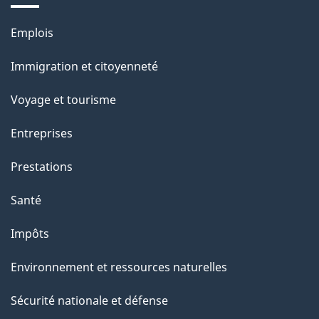
c
Thèmes
e
Emplois
et
t
Immigration et citoyenneté
sujets
t
e
Voyage et tourisme
p
Entreprises
a
g
Prestations
e
Santé
Impôts
Environnement et ressources naturelles
Sécurité nationale et défense