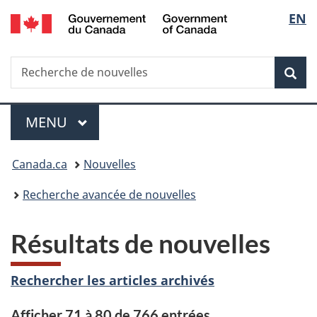
/
Sélec
EN
Passer
Passer
Passer
Government
au
à
à
de
of
contenu
«
la
Canada
Recherche
Recherche
principal
Au
version
Rec
la
de
sujet
HTML
nouvelles
du
simplifiée
langu
Menu
gouvernement
MENU
PRINCIPAL
»
Vous
Canada.ca
Nouvelles
êtes
Recherche avancée de nouvelles
ici :
Résultats de nouvelles
Rechercher les articles archivés
Afficher 71 à 80 de 766 entrées