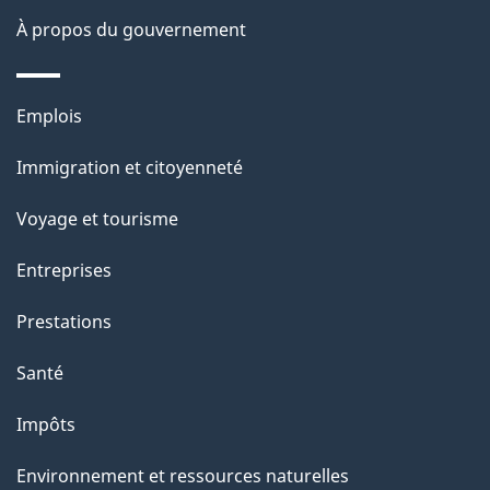
u
e
À propos du gouvernement
r
c
Thèmes
e
Emplois
et
t
Immigration et citoyenneté
sujets
t
e
Voyage et tourisme
p
Entreprises
a
g
Prestations
e
Santé
Impôts
Environnement et ressources naturelles