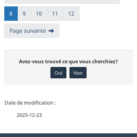
8
9
10
11
12
Page suivante
D
Avez-vous trouvé ce que vous cherchiez?
o
Oui
Non
n
n
e
D
z
é
2025-12-23
v
t
o
t