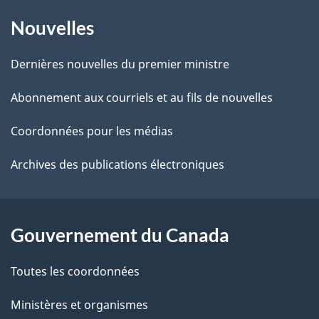
À
a
r
Nouvelles
propos
i
e
de
l
r
Dernières nouvelles du premier ministre
é
ce
s
Abonnement aux courriels et au fils de nouvelles
t
site
d
r
Coordonnées pour les médias
o
e
Archives des publications électroniques
a
l
c
a
t
Gouvernement du Canada
i
p
o
Toutes les coordonnées
a
n
s
Ministères et organismes
g