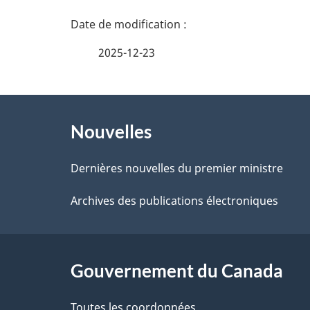
n
D
e
é
2025-12-23
z
t
v
À
a
o
Nouvelles
propos
i
t
de
Dernières nouvelles du premier ministre
r
l
ce
Archives des publications électroniques
e
s
r
site
d
é
Gouvernement du Canada
e
t
Toutes les coordonnées