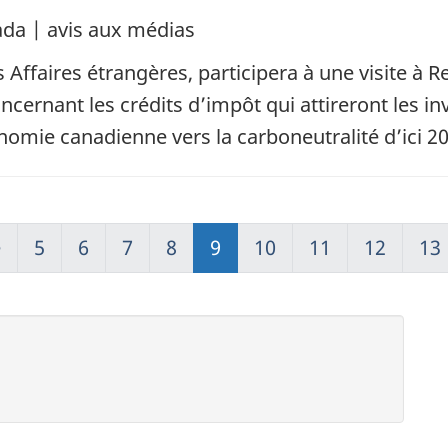
da | avis aux médias
 Affaires étrangères, participera à une visite à R
cernant les crédits d’impôt qui attireront les in
omie canadienne vers la carboneutralité d’ici 20
e
5
6
7
8
9
10
11
12
13