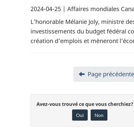
2024-04-25
| Affaires mondiales Cana
L’honorable Mélanie Joly, ministre des
investissements du budget fédéral con
création d’emplois et mèneront l’écon
Page précédent
D
Avez-vous trouvé ce que vous cherchiez?
Oui
Non
o
n