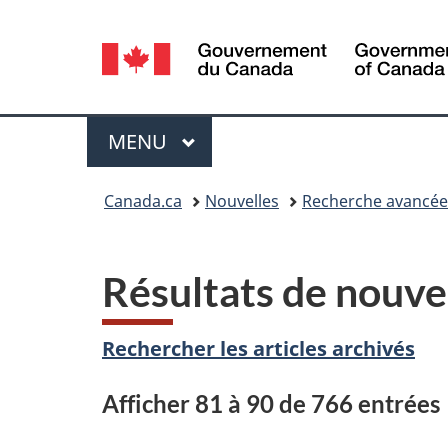
Sélection
de
la
Menu
MENU
PRINCIPAL
langue
Vous
Canada.ca
Nouvelles
Recherche avancée
êtes
ici :
Résultats de nouve
Rechercher les articles archivés
Afficher 81 à 90 de 766 entrées