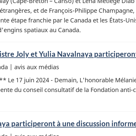
ay (Cape-Breton – Canso) et Lena Metlege Diab 
s étrangères, et de François-Philippe Champagne, 
cente étape franchie par le Canada et les États-U
'engins spatiaux au Canada.
e Joly et Yulia Navalnaya participeront 
da | avis aux médias
 Le 17 juin 2024 - Demain, L'honorable Mélanie J
ente du conseil consultatif de la Fondation anti-
aya participeront à une discussion informe