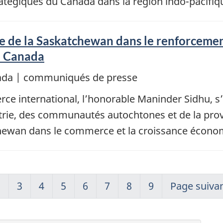
tratégiques du Canada dans la région indo-pacifiq
ôle de la Saskatchewan dans le renforceme
u Canada
nada | communiqués de presse
ce international, l’honorable Maninder Sidhu, s
strie, des communautés autochtones et de la pro
tchewan dans le commerce et la croissance écon
2
3
4
5
6
7
8
9
Page suiva