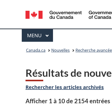
Sélection
de
la
Menu
MENU
PRINCIPAL
langue
Vous
Canada.ca
Nouvelles
Recherche avancée
êtes
ici :
Résultats de nouve
Rechercher les articles archivés
Afficher 1 à 10 de 2154 entrées