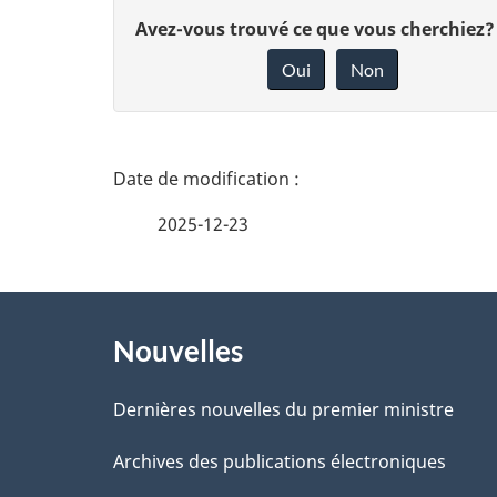
D
Avez-vous trouvé ce que vous cherchiez?
Oui
Non
o
n
n
D
e
é
2025-12-23
z
t
v
À
a
o
Nouvelles
propos
i
t
de
Dernières nouvelles du premier ministre
r
l
ce
Archives des publications électroniques
e
s