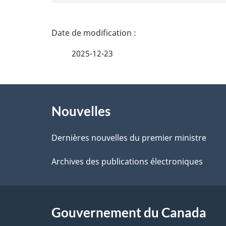
n
n
D
e
é
2025-12-23
z
t
v
À
a
o
Nouvelles
propos
i
t
de
Dernières nouvelles du premier ministre
r
l
ce
Archives des publications électroniques
e
s
r
site
d
é
Gouvernement du Canada
e
t