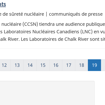
nts
 de sûreté nucléaire | communiqués de presse
ucléaire (CCSN) tiendra une audience publique l
s Laboratoires Nucléaires Canadiens (LNC) en v
lk River. Les Laboratoires de Chalk River sont si
12
13
14
15
16
17
18
19