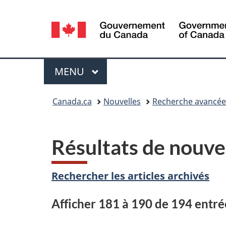
Sélection
de
la
Menu
MENU
PRINCIPAL
langue
Vous
Canada.ca
Nouvelles
Recherche avancée
êtes
ici :
Résultats de nouve
Rechercher les articles archivés
Afficher 181 à 190 de 194 entré