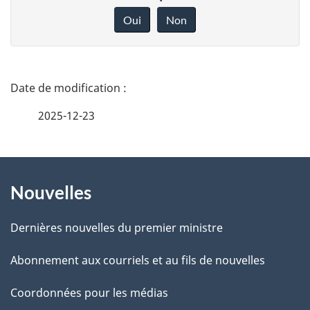
o
Oui
Non
n
n
e
D
z
é
2025-12-23
v
t
o
t
À
a
r
Nouvelles
propos
i
e
de
l
r
Dernières nouvelles du premier ministre
é
ce
s
Abonnement aux courriels et au fils de nouvelles
t
site
d
r
Coordonnées pour les médias