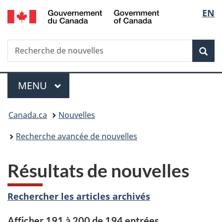
/
Sélec
EN
Passer
Passer
Passer
Government
au
à
à
de
of
contenu
«
la
Canada
Recherche
Recherche
principal
Au
version
Rec
la
de
sujet
HTML
nouvelles
du
simplifiée
langu
Menu
gouvernement
MENU
PRINCIPAL
»
Vous
Canada.ca
Nouvelles
êtes
Recherche avancée de nouvelles
ici :
Résultats de nouvelles
Rechercher les articles archivés
Afficher 191 à 200 de 194 entrées