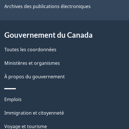
o
e
Archives des publications électroniques
a
l
c
a
t
Gouvernement du Canada
i
p
o
Toutes les coordonnées
a
n
s
Ministères et organismes
g
u
e
À propos du gouvernement
r
c
Thèmes
e
Emplois
et
t
Immigration et citoyenneté
sujets
t
e
Voyage et tourisme