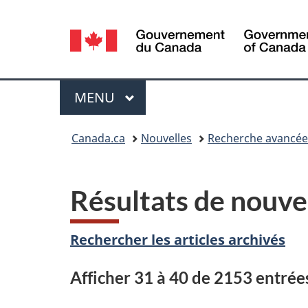
Sélection
de
la
Menu
MENU
PRINCIPAL
langue
Vous
Canada.ca
Nouvelles
Recherche avancée
êtes
ici :
Résultats de nouve
Rechercher les articles archivés
Afficher 31 à 40 de 2153 entrée