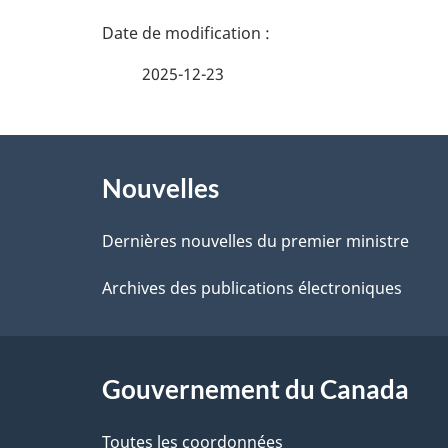
n
D
e
é
2025-12-23
z
t
v
À
a
o
Nouvelles
propos
i
t
de
Dernières nouvelles du premier ministre
r
l
ce
Archives des publications électroniques
e
s
r
site
d
é
Gouvernement du Canada
e
t
Toutes les coordonnées