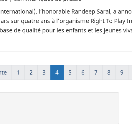
international), l’honorable Randeep Sarai, a ann
lars sur quatre ans à l’organisme Right To Play In
base de qualité pour les enfants et les jeunes vi
nte
1
2
3
4
5
6
7
8
9