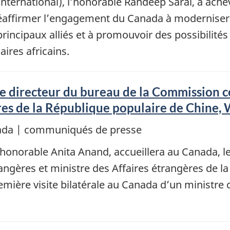
international), l’honorable Randeep Sarai, a ach
 réaffirmer l’engagement du Canada à moderniser
 principaux alliés et à promouvoir des possibilit
ires africains.
e directeur du bureau de la Commission ce
ères de la République populaire de Chine,
nada | communiqués de presse
’honorable Anita Anand, accueillera au Canada, le
angères et ministre des Affaires étrangères de l
remière visite bilatérale au Canada d’un ministre