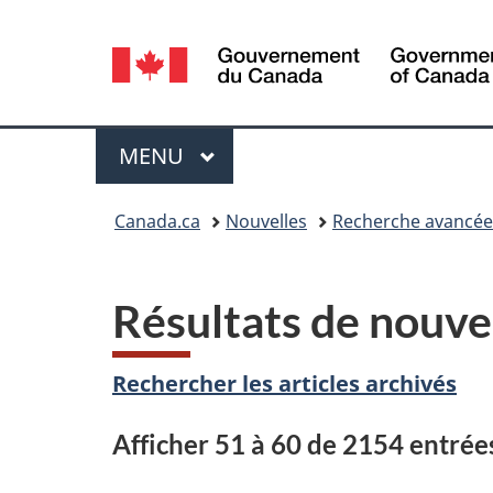
Sélection
de
la
Menu
MENU
PRINCIPAL
langue
Vous
Canada.ca
Nouvelles
Recherche avancée
êtes
ici :
Résultats de nouve
Rechercher les articles archivés
Afficher 51 à 60 de 2154 entrée