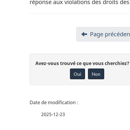
réponse aux violations des droits de
Page précéden
D
Avez-vous trouvé ce que vous cherchiez?
Oui
Non
o
n
n
D
e
é
2025-12-23
z
t