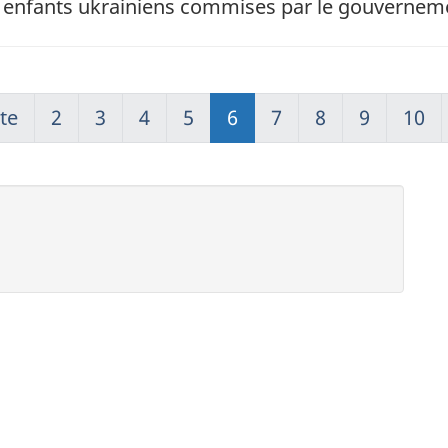
s enfants ukrainiens commises par le gouvernem
te
2
3
4
5
6
7
8
9
10