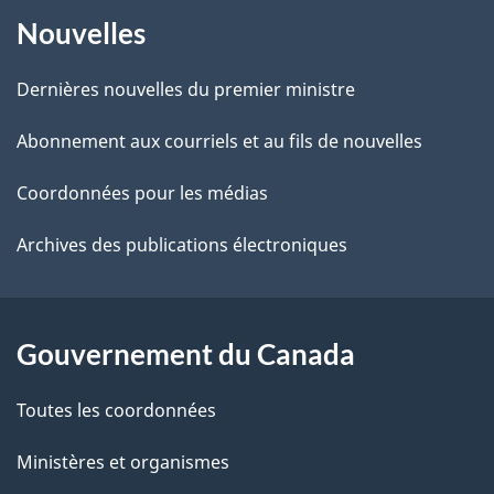
À
a
r
Nouvelles
propos
i
e
de
l
r
Dernières nouvelles du premier ministre
é
ce
s
Abonnement aux courriels et au fils de nouvelles
t
site
d
r
Coordonnées pour les médias
o
e
Archives des publications électroniques
a
l
c
a
t
Gouvernement du Canada
i
p
o
Toutes les coordonnées
a
n
s
Ministères et organismes
g