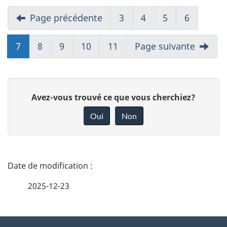
Page précédente
3
4
5
6
7
8
9
10
11
Page suivante
D
Avez-vous trouvé ce que vous cherchiez?
o
Oui
Non
n
n
e
D
z
é
2025-12-23
v
t
o
t