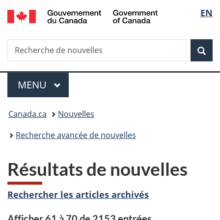
/
Sélec
EN
Passer
Passer
Passer
Government
au
à
à
de
of
contenu
«
la
Canada
Recherche
Recherche
principal
Au
version
Rec
la
de
sujet
HTML
nouvelles
du
simplifiée
langu
Menu
gouvernement
MENU
PRINCIPAL
»
Vous
Canada.ca
Nouvelles
êtes
Recherche avancée de nouvelles
ici :
Résultats de nouvelles
Rechercher les articles archivés
Afficher 61 à 70 de 2153 entrées