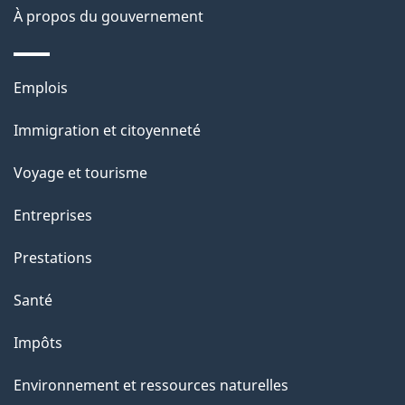
u
e
À propos du gouvernement
r
c
Thèmes
e
Emplois
et
t
Immigration et citoyenneté
sujets
t
e
Voyage et tourisme
p
Entreprises
a
g
Prestations
e
Santé
Impôts
Environnement et ressources naturelles