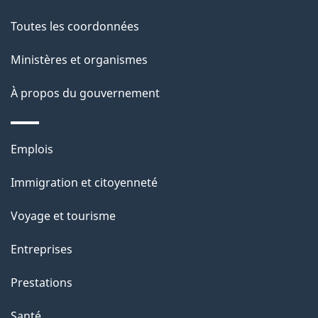
p
o
Toutes les coordonnées
a
n
s
Ministères et organismes
g
u
e
À propos du gouvernement
r
c
Thèmes
e
Emplois
et
t
Immigration et citoyenneté
sujets
t
e
Voyage et tourisme
p
Entreprises
a
g
Prestations
e
Santé