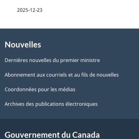
z
é
2025-12-23
v
t
o
t
À
a
r
Nouvelles
propos
i
e
de
l
r
Dernières nouvelles du premier ministre
é
ce
s
Abonnement aux courriels et au fils de nouvelles
t
site
d
r
Coordonnées pour les médias
o
e
Archives des publications électroniques
a
l
c
a
t
Gouvernement du Canada
i