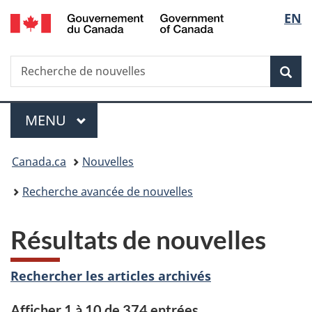
/
Sélec
EN
Passer
Passer
Passer
Government
au
à
à
de
of
contenu
«
la
Canada
Recherche
Recherche
principal
Au
version
Rec
la
de
sujet
HTML
nouvelles
du
simplifiée
langu
Menu
gouvernement
MENU
PRINCIPAL
»
Vous
Canada.ca
Nouvelles
êtes
Recherche avancée de nouvelles
ici :
Résultats de nouvelles
Rechercher les articles archivés
Afficher 1 à 10 de 374 entrées