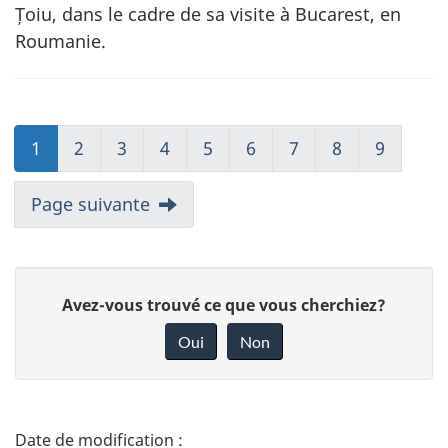
Țoiu, dans le cadre de sa visite à Bucarest, en
Roumanie.
1
2
3
4
5
6
7
8
9
Page suivante
D
Avez-vous trouvé ce que vous cherchiez?
o
Oui
Non
n
n
e
D