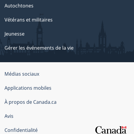
Autochtones
Vétérans et militaires
Jeunesse
Gérer les événements de la vie
Organisation
Médias sociaux
du
Applications mobiles
gouvernement
du
À propos de Canada.ca
Canada
Avis
Confidentialité