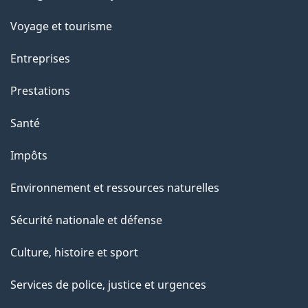
sujets
t
e
Voyage et tourisme
p
Entreprises
a
g
Prestations
e
Santé
Impôts
Environnement et ressources naturelles
Sécurité nationale et défense
Culture, histoire et sport
Services de police, justice et urgences