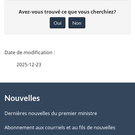
D
Avez-vous trouvé ce que vous cherchiez?
o
Oui
Non
n
n
e
D
z
é
2025-12-23
v
t
o
t
À
a
r
Nouvelles
propos
i
e
de
l
r
Dernières nouvelles du premier ministre
é
ce
s
Abonnement aux courriels et au fils de nouvelles
t