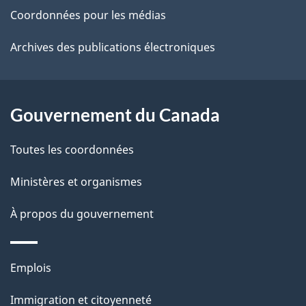
site
d
r
Coordonnées pour les médias
o
e
Archives des publications électroniques
a
l
c
a
t
Gouvernement du Canada
i
p
o
Toutes les coordonnées
a
n
s
Ministères et organismes
g
u
e
À propos du gouvernement
r
c
Thèmes
e
Emplois
et
t
Immigration et citoyenneté