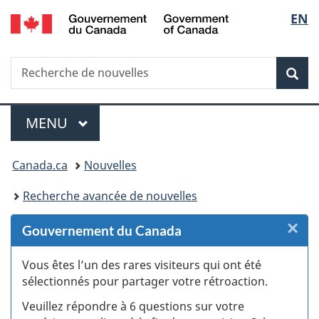
/
Sélec
EN
Passer
Passer
Passer
Passer
Government
au
au
à
à
de
of
Gestionnaire
contenu
«
la
Canada
Recherche
Recherche
des
principal
Au
version
Rec
la
de
Invitations
sujet
HTML
nouvelles
du
simplifiée
langu
Menu
gouvernement
MENU
PRINCIPAL
»
Vous
Canada.ca
Nouvelles
êtes
Recherche avancée de nouvelles
ici :
×
F
Gouvernement du Canada
:
Vous êtes l’un des rares visiteurs qui ont été
sélectionnés pour partager votre rétroaction.
S
Veuillez répondre à 6 questions sur votre
d