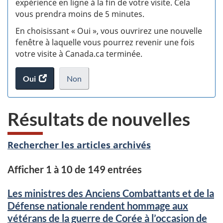
expérience en ligne à la fin de votre visite. Cela
vous prendra moins de 5 minutes.
fi
En choisissant « Oui », vous ouvrirez une nouvelle
d
fenêtre à laquelle vous pourrez revenir une fois
votre visite à Canada.ca terminée.
vi
Oui
accéder
Non
(t
au
je
.
sondage.
ne
d
Résultats de nouvelles
veux
pas
participer
Rechercher les articles archivés
au
sondage
Afficher 1 à 10 de 149 entrées
du
site
Les ministres des Anciens Combattants et de la
web,
Défense nationale rendent hommage aux
vétérans de la guerre de Corée à l’occasion de