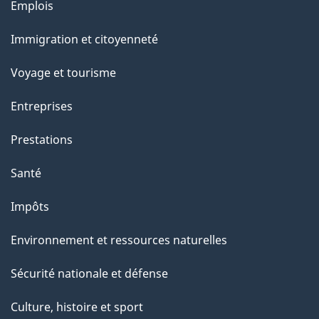
Thèmes
e
Emplois
et
t
Immigration et citoyenneté
sujets
t
e
Voyage et tourisme
p
Entreprises
a
g
Prestations
e
Santé
Impôts
Environnement et ressources naturelles
Sécurité nationale et défense
Culture, histoire et sport