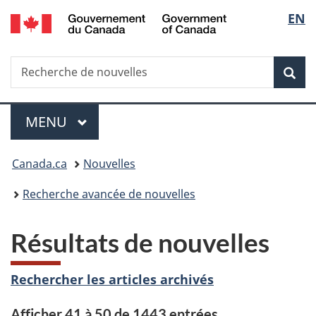
/
Sélec
EN
Passer
Passer
Passer
Government
au
à
à
de
of
contenu
«
la
Canada
Recherche
Recherche
principal
Au
version
Rec
la
de
sujet
HTML
nouvelles
du
simplifiée
langu
Menu
gouvernement
MENU
PRINCIPAL
»
Vous
Canada.ca
Nouvelles
êtes
Recherche avancée de nouvelles
ici :
Résultats de nouvelles
Rechercher les articles archivés
Afficher 41 à 50 de 1443 entrées