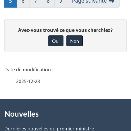
5
6
7
8
9
Page suivante
D
Avez-vous trouvé ce que vous cherchiez?
o
Oui
Non
n
n
e
D
z
é
2025-12-23
v
t
o
t
À
a
r
Nouvelles
propos
i
e
de
l
r
Dernières nouvelles du premier ministre