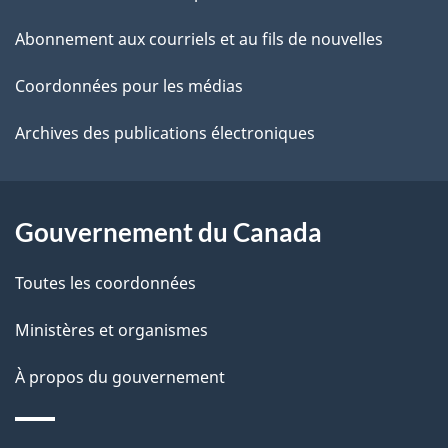
é
ce
s
Abonnement aux courriels et au fils de nouvelles
t
site
d
r
Coordonnées pour les médias
o
e
Archives des publications électroniques
a
l
c
a
t
Gouvernement du Canada
i
p
o
Toutes les coordonnées
a
n
s
Ministères et organismes
g
u
e
À propos du gouvernement
r
c