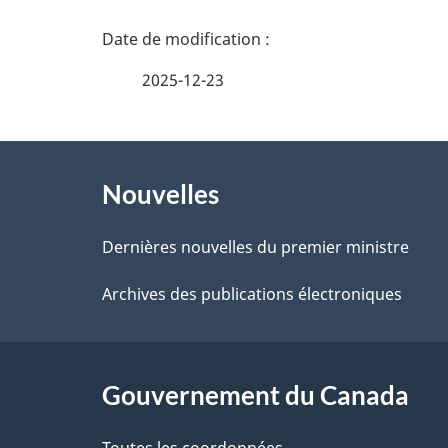
n
D
e
é
2025-12-23
z
t
v
À
a
o
Nouvelles
propos
i
t
de
Dernières nouvelles du premier ministre
r
l
ce
Archives des publications électroniques
e
s
r
site
d
é
Gouvernement du Canada
e
t
Toutes les coordonnées