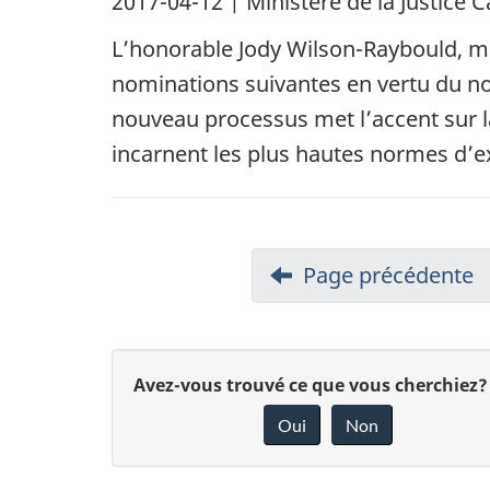
2017-04-12
| Ministère de la Justic
L’honorable Jody Wilson-Raybould, min
nominations suivantes en vertu du n
nouveau processus met l’accent sur la 
incarnent les plus hautes normes d’ex
Page précédente
D
Avez-vous trouvé ce que vous cherchiez?
Oui
Non
o
n