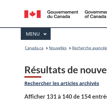
Sélection
de
la
Menu
MENU
PRINCIPAL
langue
Vous
Canada.ca
Nouvelles
Recherche avancée
êtes
ici :
Résultats de nouve
Rechercher les articles archivés
Afficher 131 à 140 de 154 entré