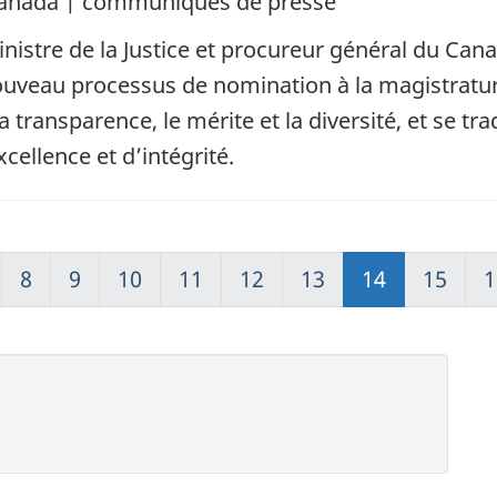
e Canada | communiqués de presse
istre de la Justice et procureur général du Can
ouveau processus de nomination à la magistratur
transparence, le mérite et la diversité, et se tra
cellence et d’intégrité.
8
9
10
11
12
13
14
15
1