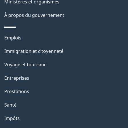
s
Ministères et organismes
g
u
e
À propos du gouvernement
r
c
Thèmes
e
Emplois
et
t
Immigration et citoyenneté
sujets
t
e
Voyage et tourisme
p
Entreprises
a
g
Prestations
e
Santé
Impôts