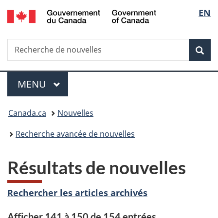
/
Sélec
EN
Passer
Passer
Passer
Government
au
à
à
de
of
contenu
«
la
Canada
Recherche
Recherche
principal
Au
version
Rec
la
de
sujet
HTML
nouvelles
du
simplifiée
langu
Menu
gouvernement
MENU
PRINCIPAL
»
Vous
Canada.ca
Nouvelles
êtes
Recherche avancée de nouvelles
ici :
Résultats de nouvelles
Rechercher les articles archivés
Afficher 141 à 150 de 154 entrées