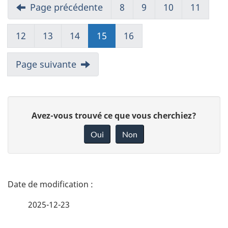
Page précédente
8
9
10
11
12
13
14
15
16
Page suivante
D
Avez-vous trouvé ce que vous cherchiez?
o
Oui
Non
n
n
e
D
z
é
2025-12-23
v
t
o