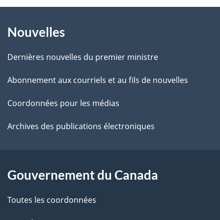
t
À
a
r
Nouvelles
propos
i
e
de
l
r
Dernières nouvelles du premier ministre
é
ce
s
Abonnement aux courriels et au fils de nouvelles
t
site
d
r
Coordonnées pour les médias
o
e
Archives des publications électroniques
a
l
c
a
t
Gouvernement du Canada
i
p
o
Toutes les coordonnées
a
n