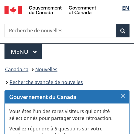
/
Sélec
EN
Passer
Passer
Passer
Passer
Government
au
au
à
à
de
of
Gestionnaire
contenu
«
la
Canada
Recherche
Recherche
des
principal
Au
version
Rec
la
de
Invitations
sujet
HTML
nouvelles
du
simplifiée
langu
Menu
gouvernement
MENU
PRINCIPAL
»
Vous
Canada.ca
Nouvelles
êtes
Recherche avancée de nouvelles
ici :
×
F
Gouvernement du Canada
:
Vous êtes l’un des rares visiteurs qui ont été
sélectionnés pour partager votre rétroaction.
S
Veuillez répondre à 6 questions sur votre
d