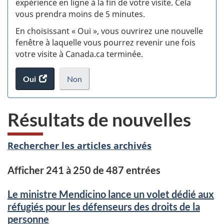
expérience en ligne à la fin de votre visite. Cela
vous prendra moins de 5 minutes.
si
En choisissant « Oui », vous ouvrirez une nouvelle
w
fenêtre à laquelle vous pourrez revenir une fois
votre visite à Canada.ca terminée.
(t
Oui
accéder
Non
d
au
je
.
sondage.
ne
Résultats de nouvelles
veux
pas
participer
Rechercher les articles archivés
au
sondage
Afficher 241 à 250 de 487 entrées
du
site
Le ministre Mendicino lance un volet dédié aux
web,
réfugiés pour les défenseurs des droits de la
personne