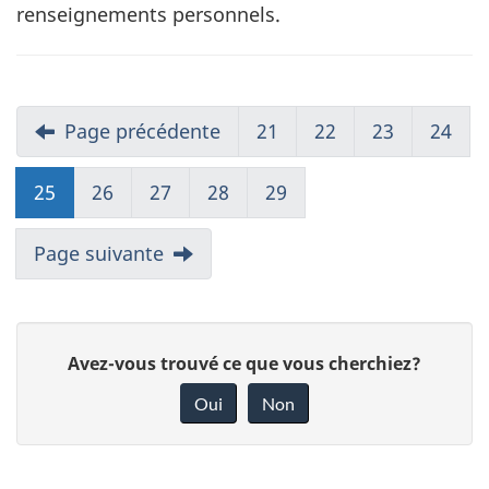
renseignements personnels.
Page précédente
21
22
23
24
25
26
27
28
29
Page suivante
D
Avez-vous trouvé ce que vous cherchiez?
o
Oui
Non
n
n