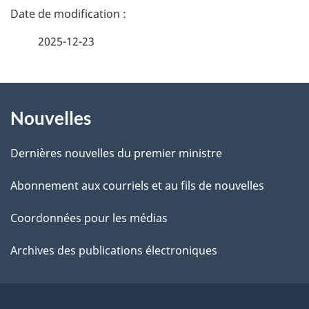
e
D
z
é
2025-12-23
v
t
o
t
À
a
r
Nouvelles
propos
i
e
de
l
r
Dernières nouvelles du premier ministre
é
ce
s
Abonnement aux courriels et au fils de nouvelles
t
site
d
r
Coordonnées pour les médias
o
e
Archives des publications électroniques
a
l
c
a
t