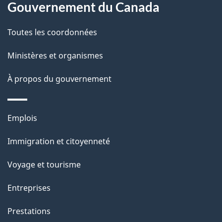
Gouvernement du Canada
i
p
o
Toutes les coordonnées
a
n
s
Ministères et organismes
g
u
e
À propos du gouvernement
r
c
Thèmes
e
Emplois
et
t
Immigration et citoyenneté
sujets
t
e
Voyage et tourisme
p
Entreprises
a
g
Prestations