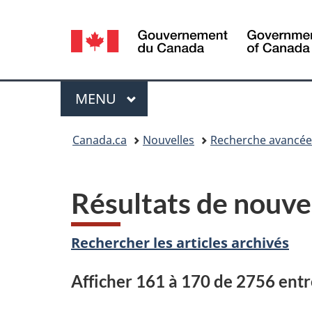
Sélection
de
la
Menu
MENU
PRINCIPAL
langue
Vous
Canada.ca
Nouvelles
Recherche avancée
êtes
ici :
Résultats de nouve
Rechercher les articles archivés
Afficher 161 à 170 de 2756 ent