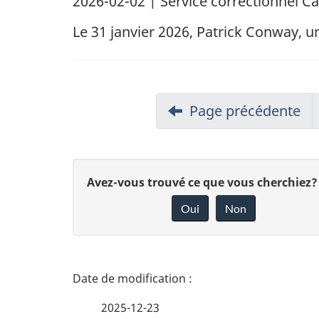
2026-02-02
| Service correctionnel 
Le 31 janvier 2026, Patrick Conway, u
Page précédente
D
Avez-vous trouvé ce que vous cherchiez?
Oui
Non
o
n
n
D
e
é
2025-12-23