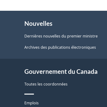
z
t
v
À
a
o
Nouvelles
propos
i
t
de
Dernières nouvelles du premier ministre
r
l
ce
Archives des publications électroniques
e
s
r
site
d
é
Gouvernement du Canada
e
t
l
Toutes les coordonnées
r
o
a
Thèmes
Emplois
a