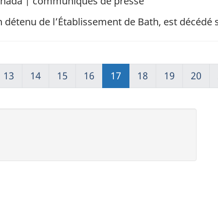
Canada | communiqués de presse
n détenu de l’Établissement de Bath, est décédé 
13
14
15
16
17
18
19
20