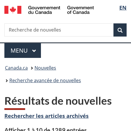
/
Sélec
EN
Passer
Passer
Passer
Government
au
à
à
de
of
contenu
«
la
Canada
Recherche
Recherche
principal
Au
version
Rec
la
de
sujet
HTML
nouvelles
du
simplifiée
langu
Menu
gouvernement
MENU
PRINCIPAL
»
Vous
Canada.ca
Nouvelles
êtes
Recherche avancée de nouvelles
ici :
Résultats de nouvelles
Rechercher les articles archivés
Afficher 1 à 10 de 1289 entrées