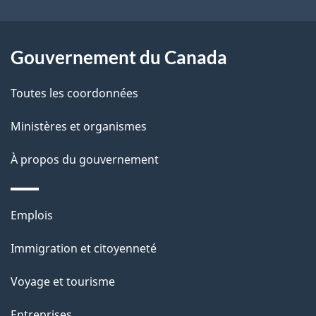
l
c
a
t
Gouvernement du Canada
i
p
o
Toutes les coordonnées
a
n
s
Ministères et organismes
g
u
e
À propos du gouvernement
r
c
Thèmes
e
Emplois
et
t
Immigration et citoyenneté
sujets
t
e
Voyage et tourisme
p
Entreprises