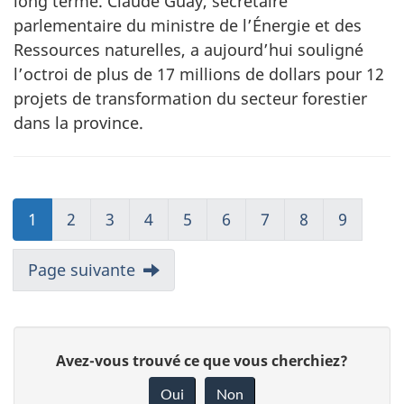
long terme. Claude Guay, secrétaire
parlementaire du ministre de l’Énergie et des
Ressources naturelles, a aujourd’hui souligné
l’octroi de plus de 17 millions de dollars pour 12
projets de transformation du secteur forestier
dans la province.
1
2
3
4
5
6
7
8
9
Page suivante
D
Avez-vous trouvé ce que vous cherchiez?
o
Oui
Non