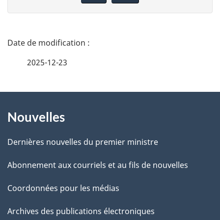
n
n
e
D
z
é
2025-12-23
v
t
o
t
À
a
r
Nouvelles
propos
i
e
de
l
r
Dernières nouvelles du premier ministre
é
ce
s
Abonnement aux courriels et au fils de nouvelles
t
site
d
r
Coordonnées pour les médias
o
e
Archives des publications électroniques
a