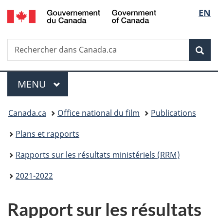
/
Sélec
EN
Passer
Passer
Passer
Government
au
à
à
de
of
contenu
«
la
Canada
Recherche
Rechercher
principal
Au
version
Rec
la
dans
sujet
HTML
Canada.ca
du
simplifiée
langu
Menu
gouvernement
MENU
PRINCIPAL
»
Vous
Canada.ca
Office national du film
Publications
êtes
Plans et rapports
ici :
Rapports sur les résultats ministériels (RRM)
2021-2022
Rapport sur les résultats