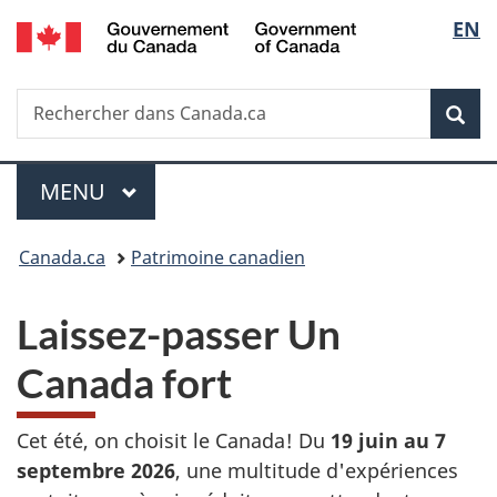
/
Sélec
EN
Passer
Passer
Passer
Government
au
à
à
de
of
contenu
«
la
Canada
Recherche
Rechercher
principal
Au
version
Rec
la
dans
sujet
HTML
Canada.ca
du
simplifiée
langu
Menu
gouvernement
MENU
PRINCIPAL
»
Vous
Canada.ca
Patrimoine canadien
êtes
Laissez-passer Un
ici :
Canada fort
Cet été, on choisit le Canada! Du
19 juin au 7
septembre 2026
, une multitude d'expériences