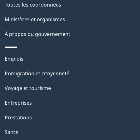
p
Toutes les coordonnées
o
a
a
Ministères et organismes
c
g
À propos du gouvernement
t
e
i
o
Thèmes
Emplois
n
et
s
Immigration et citoyenneté
sujets
u
Voyage et tourisme
r
c
Entreprises
e
Prestations
t
t
Santé