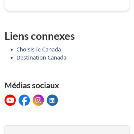
Liens connexes
Choisis le Canada
Destination Canada
Médias sociaux
YouTube:
Facebook:
Instagram:
LinkedIn:
Patrimoine
Patrimoine
Patrimoine
Patrimoine
canadien
canadien
canadien
canadien
D