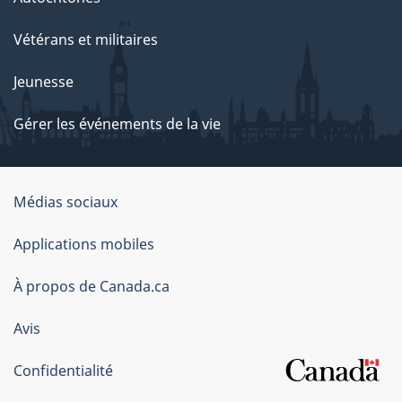
Vétérans et militaires
Jeunesse
Gérer les événements de la vie
Organisation
Médias sociaux
du
Applications mobiles
gouvernement
du
À propos de Canada.ca
Canada
Avis
Confidentialité