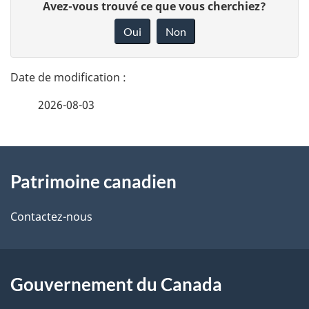
D
Avez-vous trouvé ce que vous cherchiez?
é
o
Oui
Non
n
t
n
a
e
2026-08-03
i
z
v
l
o
À
s
t
Patrimoine canadien
propos
r
d
de
e
Contactez-nous
e
r
ce
l
é
site
t
Gouvernement du Canada
a
r