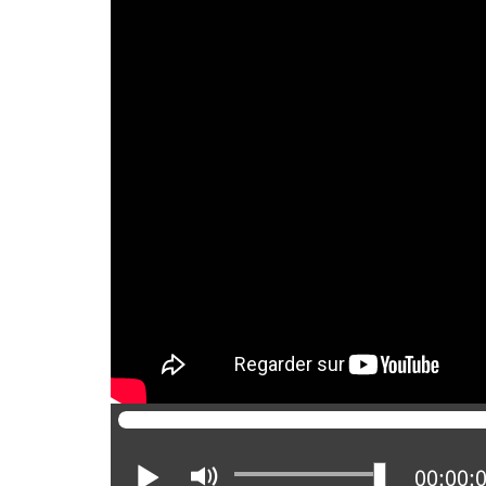
Lire
Activer
Positio
00:00: