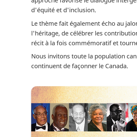
approche favorise le dialogue intergén
o
d'équité et d'inclusion.
i
Le thème fait également écho au jalon
s
l'héritage, de célébrer les contribut
récit à la fois commémoratif et tourné
d
Nous invitons toute la population ca
e
continuent de façonner le Canada.
l
'
h
i
s