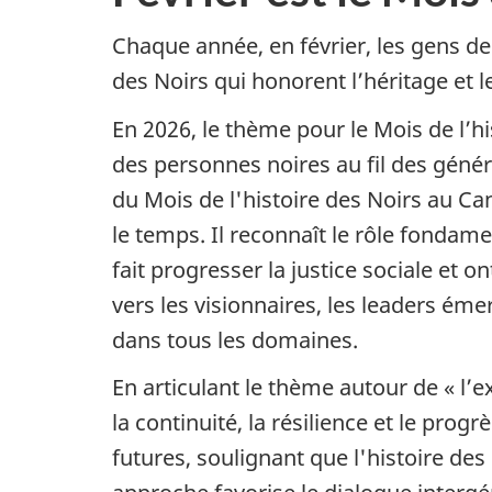
Noirs
u
Chaque année, en février, les gens de
des Noirs qui honorent l’héritage et
d
En 2026, le thème pour le Mois de l’hi
u
des personnes noires au fil des génér
s
du Mois de l'histoire des Noirs au Ca
le temps. Il reconnaît le rôle fondame
i
fait progresser la justice sociale et 
t
vers les visionnaires, les leaders ém
dans tous les domaines.
e
En articulant le thème autour de « l’
—
la continuité, la résilience et le progrè
M
futures, soulignant que l'histoire de