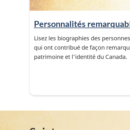
t
o
Personnalités remarquab
i
Lisez les biographies des personne
qui ont contribué de façon remarqu
r
patrimoine et l'identité du Canada.
e
d
e
s
N