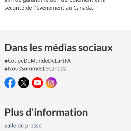
sécurité de l'événement au Canada.
Dans les médias sociaux
#CoupeDuMondeDeLaFIFA
#NousSommesLeCanada
Facebook:
X:
Sport
YouTube:
@SportCanada_FR
Instagram:
Sport
@sportcanada.fr
Canada
Canada
(FR)
Plus d'information
Salle de presse