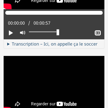
Position actuelle :
00:00:00
Temps total :
00:00:57
Lire
Activer
Aff
le
le
mode
sou
Transcription – Ici, on appelle ça le soccer
muet
tit