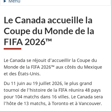
Menu
du
site
—
Le Canada accueille la
Le
Canada
Coupe du Monde de la
accueille
FIFA 2026™
la
Coupe
du
Le Canada se réjouit d'accueillir la Coupe du
Monde
Monde de la FIFA 2026™ aux côtés du Mexique
de
et des États-Unis.
la
FIFA
Du 11 juin au 19 juillet 2026, le plus grand
26™
tournoi de l'histoire de la FIFA réunira 48 pays
pour 104 matchs dans 16 villes. Le Canada sera
l'hôte de 13 matchs, à Toronto et à Vancouver.