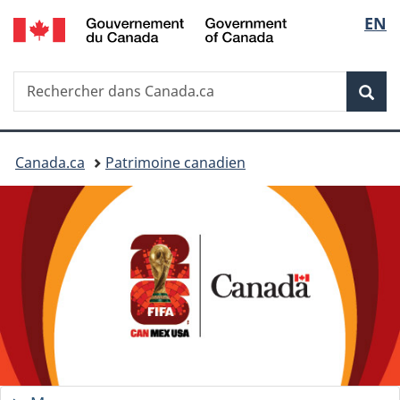
/
Sélec
EN
Passer
Passer
Government
au
à
de
of
contenu
la
Canada
Recherche
Rechercher
principal
version
Rec
la
dans
HTML
Canada.ca
simplifiée
langu
Vous
Canada.ca
Patrimoine canadien
êtes
ici :