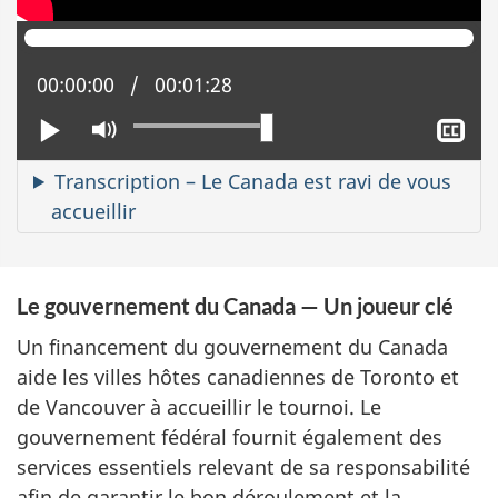
Position actuelle :
00:00:00
Temps total :
00:01:28
Lire
Activer
Aff
le
le
mode
sou
Transcription – Le Canada est ravi de vous
muet
tit
accueillir
Le gouvernement du Canada — Un joueur clé
Un financement du gouvernement du Canada
aide les villes hôtes canadiennes de Toronto et
de Vancouver à accueillir le tournoi. Le
gouvernement fédéral fournit également des
services essentiels relevant de sa responsabilité
afin de garantir le bon déroulement et la