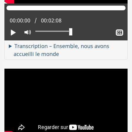
Position actuelle :
00:00:00
Temps total :
00:02:08
Lire
Activer
Aff
le
le
mode
sou
Transcription – Ensemble, nous avons
muet
tit
accueilli le monde