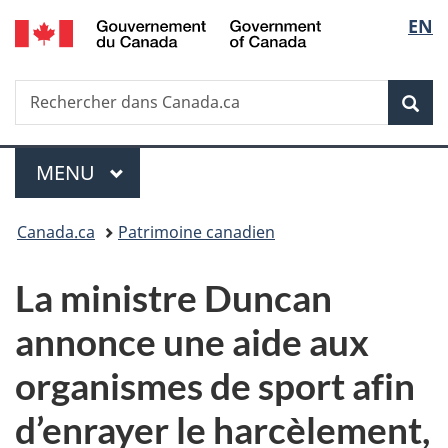
/
Sélec
EN
Passer
Passer
Passer
Government
au
à
à
de
of
contenu
«
la
Canada
Recherche
Rechercher
principal
Au
version
Rec
la
dans
sujet
HTML
Canada.ca
du
simplifiée
langu
Menu
gouvernement
MENU
PRINCIPAL
»
Vous
Canada.ca
Patrimoine canadien
êtes
La ministre Duncan
ici :
annonce une aide aux
organismes de sport afin
d’enrayer le harcèlement,