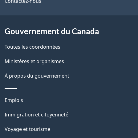
de
l
Contactez-nous
ce
s
site
d
Gouvernement du Canada
e
Toutes les coordonnées
l
Ministères et organismes
a
À propos du gouvernement
p
a
Thèmes
Emplois
g
et
Immigration et citoyenneté
sujets
e
Voyage et tourisme