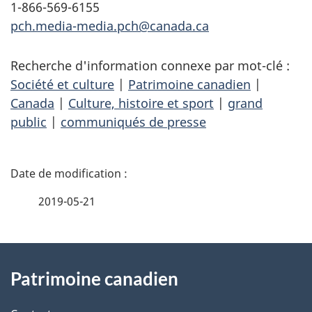
1-866-569-6155
pch.media-media.pch@canada.ca
Recherche d'information connexe par mot-clé :
Société et culture
|
Patrimoine canadien
|
Canada
|
Culture, histoire et sport
|
grand
public
|
communiqués de presse
D
é
2019-05-21
t
À
a
Patrimoine canadien
propos
i