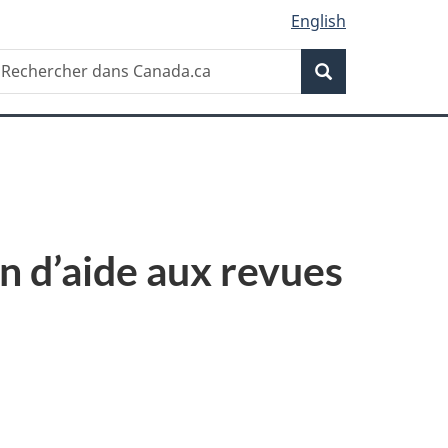
English
Recherche
echercher
Recherche
ans
anada.ca
n d’aide aux revues