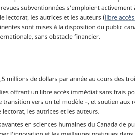
s revues subventionnées s’emploient activement
e lectorat, les autrices et les auteurs (
libre accè
nentes sont mises à la disposition du public can
ernationale, sans obstacle financier.
,5 millions
de dollars par année au cours des
tro
es offrant un libre accès immédiat sans frais pour
 transition vers un tel
modèle –
, et soutien aux 
lectorat, les autrices et
les auteurs
.
avantes en sciences humaines du Canada de publie
ger l’innovation et les meilleures pratiques dans