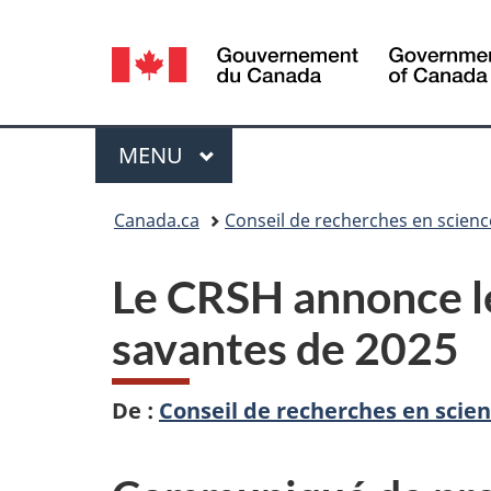
Sélection
de
la
Menu
MENU
PRINCIPAL
langue
Vous
Canada.ca
Conseil de recherches en scien
êtes
Le CRSH annonce le
ici :
savantes de 2025
De :
Conseil de recherches en sci