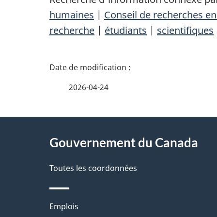
humaines
|
Conseil de recherches e
recherche
|
étudiants
|
scientifiques
D
é
2026-04-24
t
À
a
Gouvernement du Canada
propos
i
de
Toutes les coordonnées
l
ce
s
Thèmes
Emplois