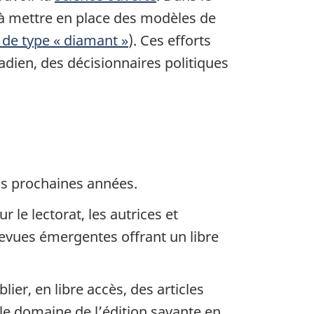
 à mettre en place des modèles de
s de type
« diamant »
). Ces efforts
adien, des décisionnaires politiques
is prochaines
années.
 le lectorat, les autrices et
revues émergentes offrant un libre
r, en libre accès, des articles
 le domaine de l’édition savante en