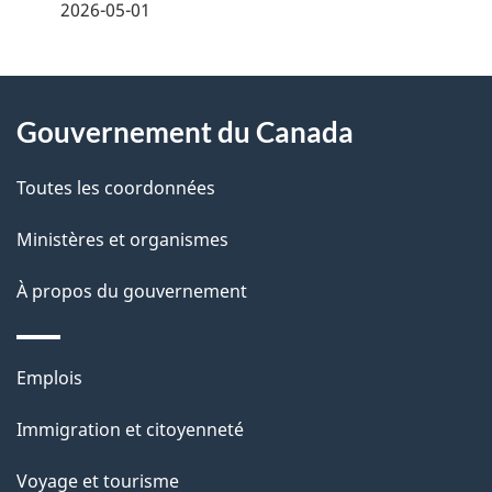
é
2026-05-01
t
À
a
Gouvernement du Canada
propos
i
de
l
Toutes les coordonnées
ce
s
Ministères et organismes
site
d
À propos du gouvernement
e
l
Thèmes
Emplois
et
a
Immigration et citoyenneté
sujets
p
Voyage et tourisme