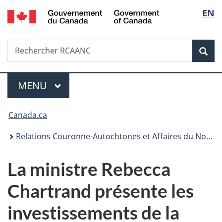
/
Sélec
EN
Passer
Passer
Passer
Government
au
à
à
de
of
contenu
«
la
Canada
Recherche
Rechercher
principal
Au
version
Rec
la
RCAANC
sujet
HTML
du
simplifiée
langu
Menu
gouvernement
MENU
PRINCIPAL
»
Vous
Canada.ca
êtes
Relations Couronne-Autochtones et Affaires du Nord Canada
ici :
La ministre Rebecca
Chartrand présente les
investissements de la