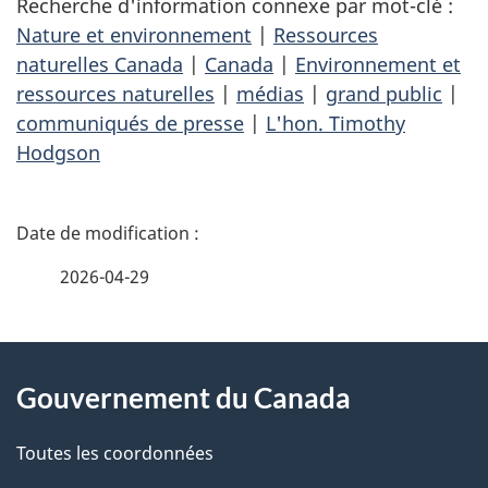
Recherche d'information connexe par mot-clé :
Nature et environnement
|
Ressources
naturelles Canada
|
Canada
|
Environnement et
ressources naturelles
|
médias
|
grand public
|
communiqués de presse
|
L'hon. Timothy
Hodgson
D
é
2026-04-29
t
À
a
Gouvernement du Canada
propos
i
de
l
Toutes les coordonnées