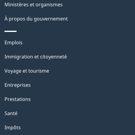
ce
s
Ministères et organismes
site
d
À propos du gouvernement
e
l
Thèmes
Emplois
et
a
Immigration et citoyenneté
sujets
p
Voyage et tourisme
a
Entreprises
g
Prestations
e
Santé
Impôts