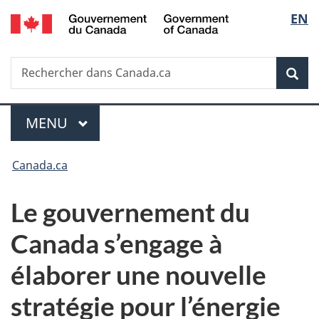
/
Sélec
EN
Passer
Passer
Passer
Government
au
à
à
de
of
contenu
«
la
Canada
Recherche
Rechercher
principal
Au
version
Rec
la
dans
sujet
HTML
Canada.ca
du
simplifiée
langu
Menu
gouvernement
MENU
PRINCIPAL
»
Vous
Canada.ca
êtes
Le gouvernement du
ici :
Canada s’engage à
élaborer une nouvelle
stratégie pour l’énergie