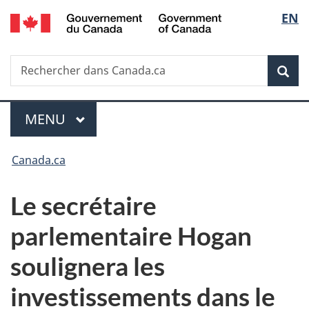
/
Sélec
EN
Passer
Passer
Passer
Government
au
à
à
de
of
contenu
«
la
Canada
Recherche
Rechercher
principal
Au
version
Rec
la
dans
sujet
HTML
Canada.ca
du
simplifiée
langu
Menu
gouvernement
MENU
PRINCIPAL
»
Vous
Canada.ca
êtes
Le secrétaire
ici :
parlementaire Hogan
soulignera les
investissements dans le