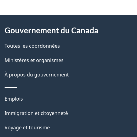
t
À
a
Gouvernement du Canada
propos
i
de
l
Toutes les coordonnées
ce
s
Ministères et organismes
site
d
À propos du gouvernement
e
l
Thèmes
Emplois
et
a
Immigration et citoyenneté
sujets
p
Voyage et tourisme