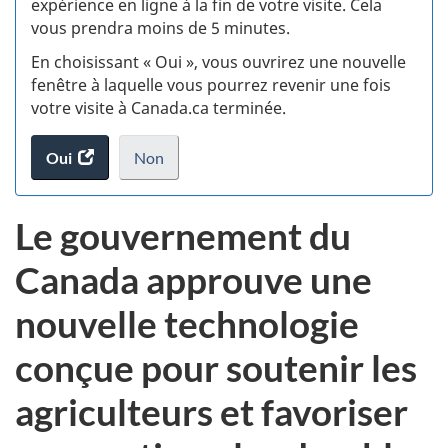
expérience en ligne à la fin de votre visite. Cela
vous prendra moins de 5 minutes.
si
En choisissant « Oui », vous ouvrirez une nouvelle
w
fenêtre à laquelle vous pourrez revenir une fois
votre visite à Canada.ca terminée.
(t
Oui
accéder
Non
d
au
je
.
sondage.
ne
Le gouvernement du
veux
pas
Canada approuve une
participer
au
nouvelle technologie
sondage
du
conçue pour soutenir les
site
web,
agriculteurs et favoriser