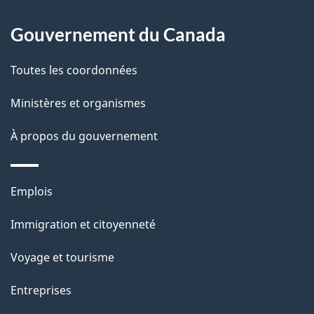
site
d
Gouvernement du Canada
e
Toutes les coordonnées
l
Ministères et organismes
a
À propos du gouvernement
p
a
Thèmes
Emplois
g
et
Immigration et citoyenneté
sujets
e
Voyage et tourisme
Entreprises