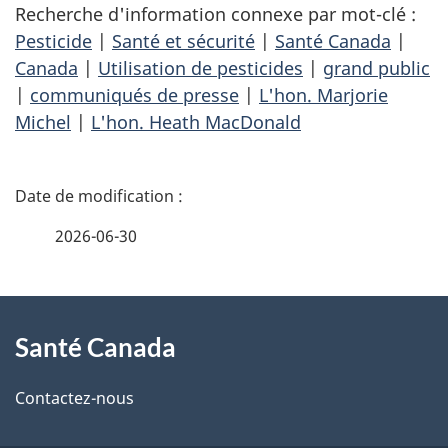
Recherche d'information connexe par mot-clé :
Pesticide
|
Santé et sécurité
|
Santé Canada
|
Canada
|
Utilisation de pesticides
|
grand public
|
communiqués de presse
|
L'hon. Marjorie
Michel
|
L'hon. Heath MacDonald
D
é
2026-06-30
t
À
a
Santé Canada
propos
i
de
l
Contactez-nous
ce
s