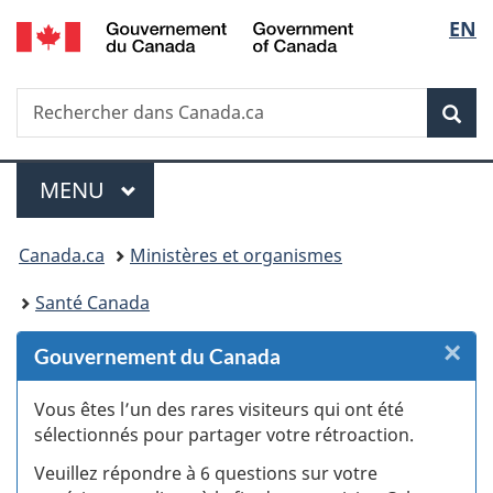
/
Sélec
EN
Passer
Passer
Passer
Passer
Government
au
au
à
à
de
of
Gestionnaire
contenu
«
la
Canada
Recherche
Rechercher
des
principal
Au
version
Rec
la
dans
Invitations
sujet
HTML
Canada.ca
du
simplifiée
langu
Menu
gouvernement
MENU
PRINCIPAL
»
Vous
Canada.ca
Ministères et organismes
êtes
Santé Canada
ici :
×
F
Gouvernement du Canada
:
Vous êtes l’un des rares visiteurs qui ont été
sélectionnés pour partager votre rétroaction.
S
Veuillez répondre à 6 questions sur votre
d