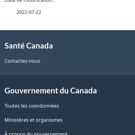
é
2022-07-22
t
À
a
Santé Canada
propos
i
de
l
Contactez-nous
ce
s
site
d
Gouvernement du Canada
e
Toutes les coordonnées
l
Ministères et organismes
a
À propos du gouvernement