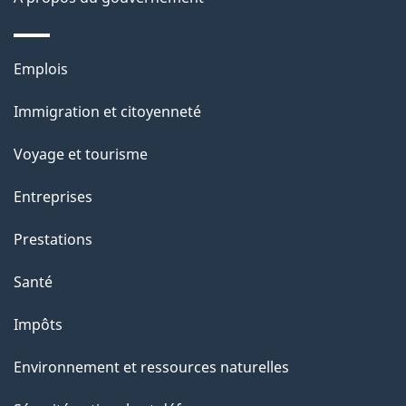
p
a
Thèmes
Emplois
g
et
Immigration et citoyenneté
sujets
e
Voyage et tourisme
Entreprises
Prestations
Santé
Impôts
Environnement et ressources naturelles