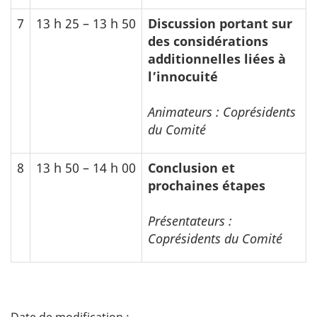
7
13 h 25 – 13 h 50
Discussion portant sur
des considérations
additionnelles liées à
l’innocuité
Animateurs : Coprésidents
du Comité
8
13 h 50 – 14 h 00
Conclusion et
prochaines étapes
Présentateurs :
Coprésidents du Comité
D