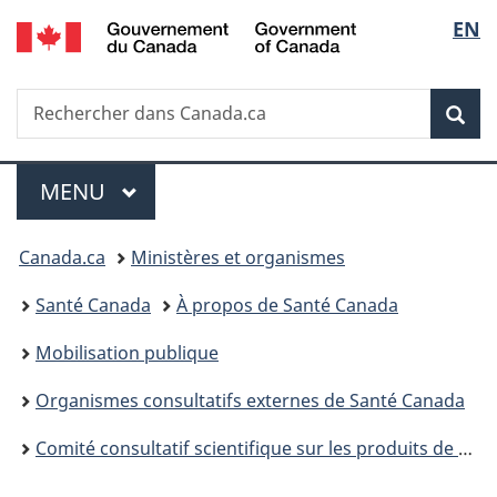
/
Sélec
EN
Passer
Passer
Passer
Government
au
à
à
de
of
contenu
«
la
Canada
Recherche
Rechercher
principal
Au
version
Rec
la
dans
sujet
HTML
Canada.ca
du
simplifiée
langu
Menu
gouvernement
MENU
PRINCIPAL
»
Vous
Canada.ca
Ministères et organismes
êtes
Santé Canada
À propos de Santé Canada
ici :
Mobilisation publique
Organismes consultatifs externes de Santé Canada
Comité consultatif scientifique sur les produits de santé contenant du cannabis