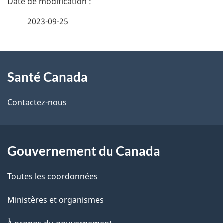
t
é
2023-09-25
é
t
C
À
a
Santé Canada
a
propos
i
n
de
l
Contactez-nous
ce
a
s
site
d
d
Gouvernement du Canada
e
a
Toutes les coordonnées
l
Ministères et organismes
a