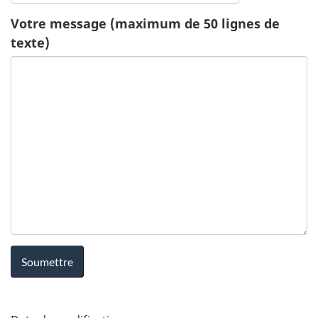
c
Votre message (maximum de 50 lignes de
texte)
a
t
i
o
n
-
S
a
n
D