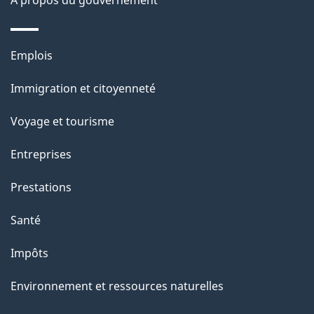
À propos du gouvernement
p
a
Thèmes
Emplois
g
et
Immigration et citoyenneté
sujets
e
Voyage et tourisme
Entreprises
Prestations
Santé
Impôts
Environnement et ressources naturelles