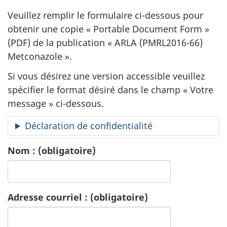
a
Veuillez remplir le formulaire ci-dessous pour
n
obtenir une copie «
Portable Document Form
»
(PDF) de la publication «
ARLA (PMRL2016-66)
d
Metconazole ».
e
Si vous désirez une version accessible veuillez
d
spécifier le format désiré dans le champ « Votre
message » ci-dessous.
e
Déclaration de confidentialité
p
Nom :
(obligatoire)
u
b
Adresse courriel :
(obligatoire)
l
i