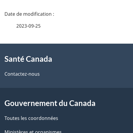
t
D
é
é
2023-09-25
C
t
a
À
a
Santé Canada
n
propos
i
a
de
l
Contactez-nous
ce
d
s
site
d
a
Gouvernement du Canada
e
Toutes les coordonnées
l
Ministères et organismes