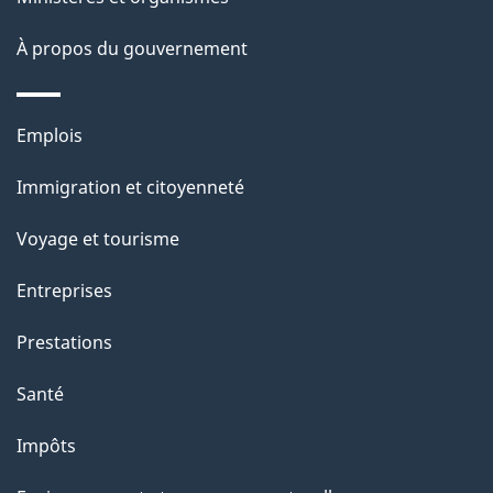
a
À propos du gouvernement
p
a
Thèmes
Emplois
g
et
Immigration et citoyenneté
sujets
e
Voyage et tourisme
Entreprises
Prestations
Santé
Impôts