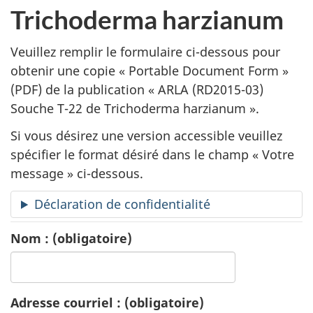
a
Trichoderma harzianum
n
Veuillez remplir le formulaire ci-dessous pour
d
obtenir une copie «
Portable Document Form
»
(PDF) de la publication «
ARLA (RD2015-03)
e
Souche T-22 de Trichoderma harzianum ».
d
Si vous désirez une version accessible veuillez
e
spécifier le format désiré dans le champ « Votre
message » ci-dessous.
p
Déclaration de confidentialité
u
Nom :
(obligatoire)
b
l
Adresse courriel :
(obligatoire)
i