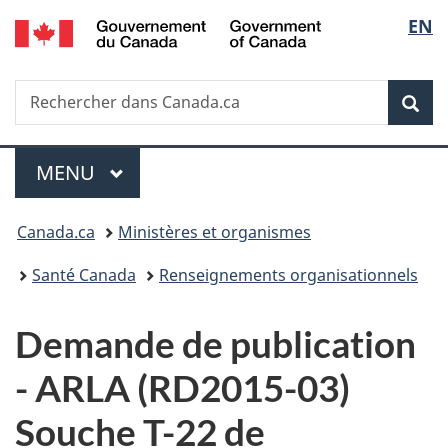
/
Sélec
EN
Passer
Passer
Passer
Government
au
à
à
de
of
contenu
«
la
Canada
Recherche
Rechercher
principal
Au
version
Rec
la
dans
sujet
HTML
Canada.ca
du
simplifiée
langu
Menu
gouvernement
MENU
PRINCIPAL
»
Vous
Canada.ca
Ministères et organismes
êtes
Santé Canada
Renseignements organisationnels
ici :
D
Demande de publication
e
-
ARLA (RD2015-03)
m
Souche T-22 de