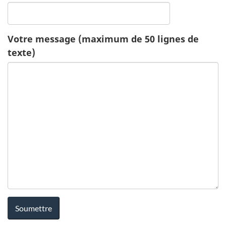
c
a
Votre message (maximum de 50 lignes de
texte)
t
i
o
n
-
S
a
n