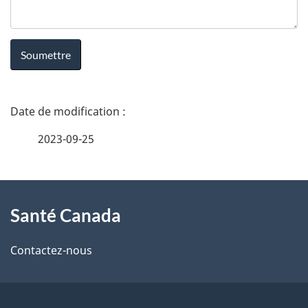
t
é
C
D
a
é
n
2023-09-25
t
a
À
a
d
Santé Canada
propos
i
a
de
l
Contactez-nous
ce
s