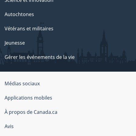
Science et innovation
Autochtones
Vétérans et militaires
Jeunesse
Gérer les événements de la vie
Organisation
Médias sociaux
du
Applications mobiles
gouvernement
du
À propos de Canada.ca
Canada
Avis