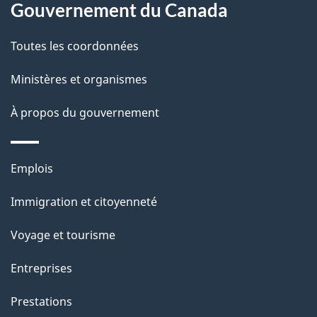
site
d
Gouvernement du Canada
e
Toutes les coordonnées
l
Ministères et organismes
a
À propos du gouvernement
p
a
Thèmes
Emplois
g
et
Immigration et citoyenneté
sujets
e
Voyage et tourisme
Entreprises
Prestations