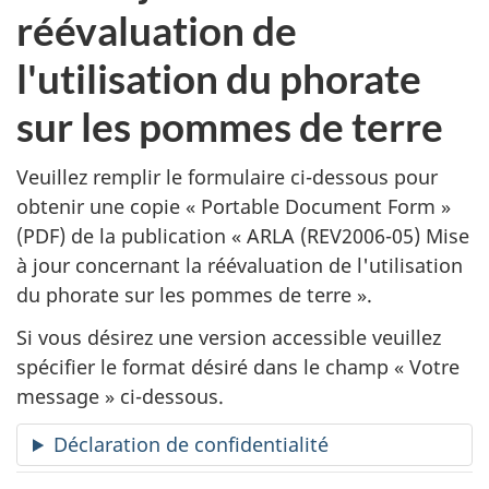
a
réévaluation de
n
l'utilisation du phorate
d
sur les pommes de terre
e
Veuillez remplir le formulaire ci-dessous pour
d
obtenir une copie «
Portable Document Form
»
(PDF) de la publication «
ARLA (REV2006-05) Mise
e
à jour concernant la réévaluation de l'utilisation
p
du phorate sur les pommes de terre ».
u
Si vous désirez une version accessible veuillez
spécifier le format désiré dans le champ « Votre
b
message » ci-dessous.
l
Déclaration de confidentialité
i