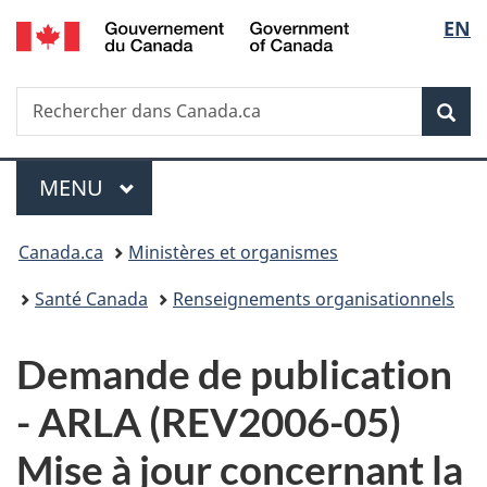
/
Sélec
EN
Passer
Passer
Passer
Government
au
à
à
de
of
contenu
«
la
Canada
Recherche
Rechercher
principal
Au
version
Rec
la
dans
sujet
HTML
Canada.ca
du
simplifiée
langu
Menu
gouvernement
MENU
PRINCIPAL
»
Vous
Canada.ca
Ministères et organismes
êtes
Santé Canada
Renseignements organisationnels
ici :
D
Demande de publication
e
-
ARLA (REV2006-05)
m
Mise à jour concernant la