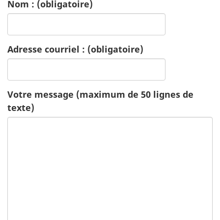
Nom :
(obligatoire)
c
a
Adresse courriel :
(obligatoire)
t
i
Votre message (maximum de 50 lignes de
o
texte)
n
-
S
a
n