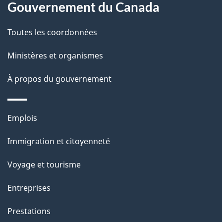
site
d
Gouvernement du Canada
e
Toutes les coordonnées
l
Ministères et organismes
a
À propos du gouvernement
p
a
Thèmes
Emplois
g
et
Immigration et citoyenneté
sujets
e
Voyage et tourisme
Entreprises
Prestations