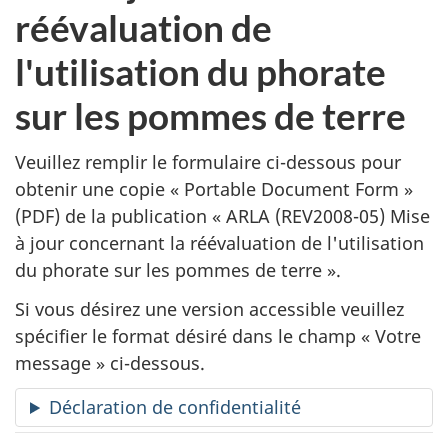
a
réévaluation de
n
l'utilisation du phorate
d
sur les pommes de terre
e
Veuillez remplir le formulaire ci-dessous pour
d
obtenir une copie «
Portable Document Form
»
(PDF) de la publication «
ARLA (REV2008-05) Mise
e
à jour concernant la réévaluation de l'utilisation
p
du phorate sur les pommes de terre ».
u
Si vous désirez une version accessible veuillez
spécifier le format désiré dans le champ « Votre
b
message » ci-dessous.
l
Déclaration de confidentialité
i