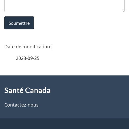
t
é
C
D
a
é
n
2023-09-25
t
a
À
a
d
Santé Canada
propos
i
a
de
l
Contactez-nous
ce
s