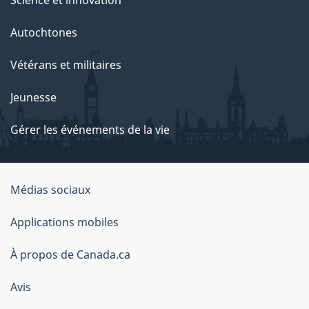
Science et innovation
Autochtones
Vétérans et militaires
Jeunesse
Gérer les événements de la vie
Organisation
Médias sociaux
du
Applications mobiles
gouvernement
du
À propos de Canada.ca
Canada
Avis