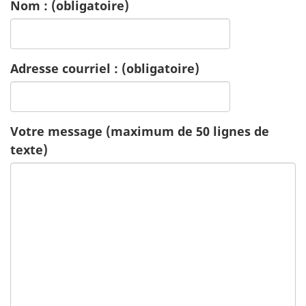
Nom :
(obligatoire)
c
a
Adresse courriel :
(obligatoire)
t
i
Votre message (maximum de 50 lignes de
o
texte)
n
-
S
a
n