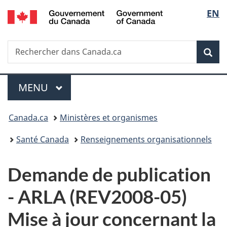
/
Sélec
EN
Passer
Passer
Passer
Government
au
à
à
de
of
contenu
«
la
Canada
Recherche
Rechercher
principal
Au
version
Rec
la
dans
sujet
HTML
Canada.ca
du
simplifiée
langu
Menu
gouvernement
MENU
PRINCIPAL
»
Vous
Canada.ca
Ministères et organismes
êtes
Santé Canada
Renseignements organisationnels
ici :
D
Demande de publication
e
-
ARLA (REV2008-05)
m
Mise à jour concernant la