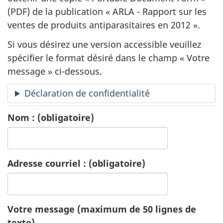
(PDF) de la publication «
ARLA - Rapport sur les
e
ventes de produits antiparasitaires en 2012 ».
d
Si vous désirez une version accessible veuillez
e
spécifier le format désiré dans le champ « Votre
message » ci-dessous.
p
Déclaration de confidentialité
u
Nom :
(obligatoire)
b
l
Adresse courriel :
(obligatoire)
i
c
a
Votre message (maximum de 50 lignes de
texte)