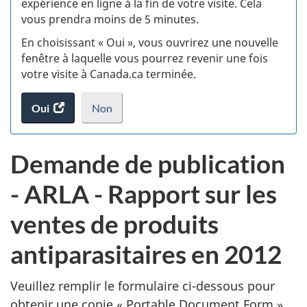
expérience en ligne à la fin de votre visite. Cela
vous prendra moins de 5 minutes.
si
En choisissant « Oui », vous ouvrirez une nouvelle
w
fenêtre à laquelle vous pourrez revenir une fois
votre visite à Canada.ca terminée.
(t
Oui
accéder
Non
d
au
je
.
sondage.
ne
D
Demande de publication
veux
e
pas
-
ARLA - Rapport sur les
participer
m
au
ventes de produits
sondage
a
du
antiparasitaires en 2012
site
n
web,
Veuillez remplir le formulaire ci-dessous pour
d
obtenir une copie «
Portable Document Form
»