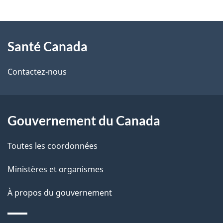
C
t
a
À
a
Santé Canada
n
propos
i
a
de
l
Contactez-nous
ce
d
s
site
d
a
Gouvernement du Canada
e
Toutes les coordonnées
l
Ministères et organismes
a
À propos du gouvernement
p