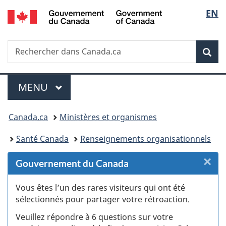
/
Sélec
EN
Passer
Passer
Passer
Passer
Government
au
au
à
à
de
of
Gestionnaire
contenu
«
la
Canada
Recherche
Rechercher
des
principal
Au
version
Rec
la
dans
Invitations
sujet
HTML
Canada.ca
du
simplifiée
langu
Menu
gouvernement
MENU
PRINCIPAL
»
Vous
Canada.ca
Ministères et organismes
êtes
Santé Canada
Renseignements organisationnels
ici :
×
F
Gouvernement du Canada
:
Vous êtes l’un des rares visiteurs qui ont été
sélectionnés pour partager votre rétroaction.
S
Veuillez répondre à 6 questions sur votre
d