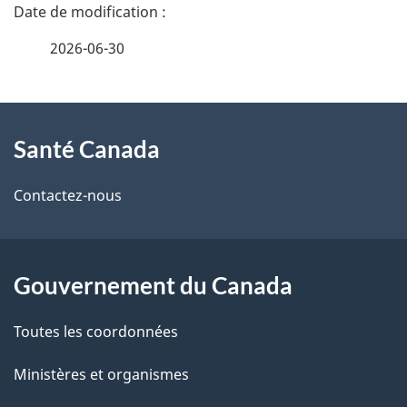
a
2026-06-30
i
l
À
s
Santé Canada
propos
d
de
Contactez-nous
e
ce
l
site
Gouvernement du Canada
a
Toutes les coordonnées
p
Ministères et organismes
a