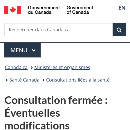
/
Sélec
EN
Passer
Passer
Passer
Government
au
à
à
de
of
contenu
«
la
Canada
Recherche
Rechercher
principal
Au
version
Rec
la
dans
sujet
HTML
Canada.ca
du
simplifiée
langu
Menu
gouvernement
MENU
PRINCIPAL
»
Vous
Canada.ca
Ministères et organismes
êtes
Santé Canada
Consultations liées à la santé
ici :
Consultation fermée :
Éventuelles
modifications