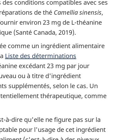
s des conditions compatibles avec ses
préparations de thé
Camellia sinensis
,
 fournir environ 23 mg de L-théanine
pique (Santé Canada, 2019).
érée comme un ingrédient alimentaire
la
Liste des déterminations
héanine excédant 23 mg par jour
uveau ou à titre d'ingrédient
nts supplémentés, selon le cas. Un
potentiellement thérapeutique, comme
à-dire qu'elle ne figure pas sur la
eptable pour l'usage de cet ingrédient
liment (c'est-à-dire à des niveaux