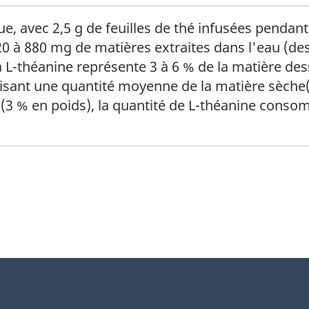
 bas de page
ue, avec 2,5 g de feuilles de thé infusées penda
20 à 880 mg de matières extraites dans l'eau (de
a L-théanine représente 3 à 6 % de la matière d
utilisant une quantité moyenne de la matière sèc
 (3 % en poids), la quantité de L-théanine cons