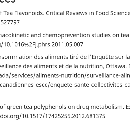
f Tea Flavonoids. Critical Reviews in Food Scienc
9527797
rmacokinetic and chemoprevention studies on te
rg/10.1016%2Fj.phrs.2011.05.007
sommation des aliments tiré de l'Enquête sur la 
llance des aliments et de la nutrition, Ottawa. 
da/services/aliments-nutrition/surveillance-ali
s-canadiennes-escc/enquete-sante-collectivites-c
cts of green tea polyphenols on drug metabolism.
//doi.org/10.1517/17425255.2012.681375