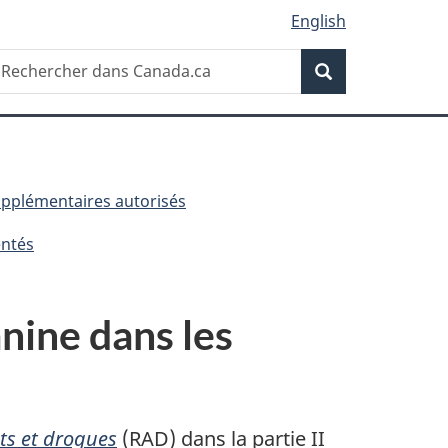
English
Recherche
echercher
Recherche
ans
anada.ca
supplémentaires autorisés
entés
anine dans les
ts et drogues
(RAD) dans la partie II