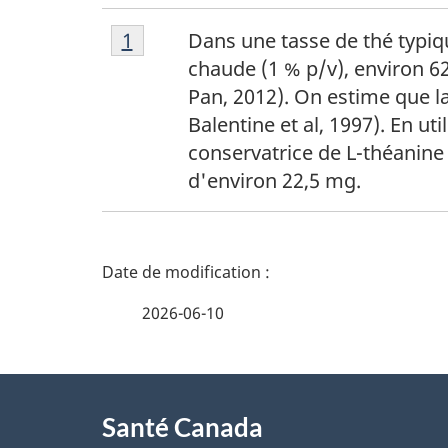
Note
N
Retour à la référence de la note de
1
Dans une tasse de thé typiq
de
chaude (1 % p/v), environ 6
o
bas
Pan, 2012). On estime que l
de
Balentine et al, 1997). En 
t
page
conservatrice de L-théanine
1
e
d'environ 22,5 mg.
s
D
d
é
2026-06-10
e
t
b
À
a
a
Santé Canada
propos