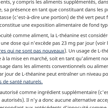
ents, y compris les aliments supplémentés, dan
, sa présence en tant que constituant dans les 
asse (c'est-à-dire une portion) de thé vert peut
r constitue une exposition alimentaire de fond ty
ocuité comme aliment, la L-théanine est consid
à une dose qui n'excède pas 23 mg par jour (voir 
ires qui ne sont pas nouveaux
). Un usage de L-t
e à la mise en marché, soit en tant qu'aliment no
 usage dans les aliments conventionnels ou alime
ar jour de L-théanine peut entraîner un niveau 
 de santé naturels.
autorisé comme ingrédient supplémentaire (c'est-
 autorisés). Il n'y a donc aucune alternative acc
rrespondant aux antécédents d'innocuité comme a