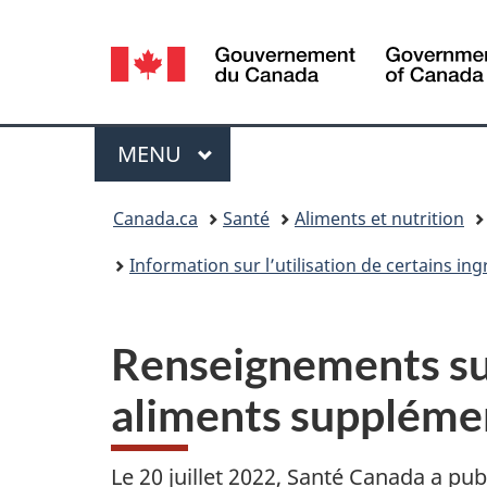
Sélection
de
la
Menu
MENU
PRINCIPAL
langue
Vous
Canada.ca
Santé
Aliments et nutrition
êtes
Information sur l’utilisation de certains i
ici :
Renseignements sur 
aliments suppléme
Le 20 juillet 2022, Santé Canada a pub