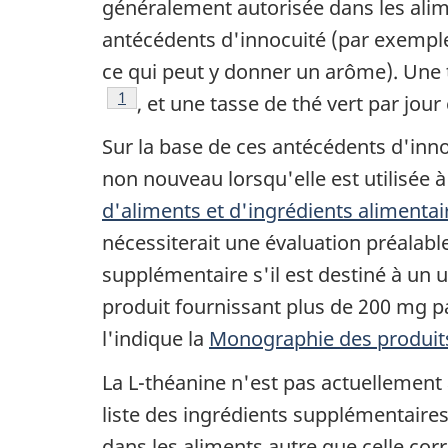
généralement autorisée dans les alim
antécédents d'innocuité (par exemple
ce qui peut y donner un arôme). Une t
Note de bas de page
1
, et une tasse de thé vert par jou
Sur la base de ces antécédents d'inn
non nouveau lorsqu'elle est utilisée 
d'aliments et d'ingrédients alimenta
nécessiterait une évaluation préalabl
supplémentaire s'il est destiné à un
produit fournissant plus de 200 mg p
l'indique la
Monographie des produits
La L-théanine n'est pas actuellement 
liste des ingrédients supplémentaires
dans les aliments autre que celle co