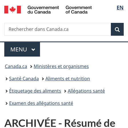
/
Sélec
EN
Passer
Passer
Passer
Government
au
à
à
de
of
contenu
«
la
Canada
Recherche
Rechercher
principal
Au
version
Rec
la
dans
sujet
HTML
Canada.ca
du
simplifiée
langu
Menu
gouvernement
MENU
PRINCIPAL
»
Vous
Canada.ca
Ministères et organismes
êtes
Santé Canada
Aliments et nutrition
ici :
Étiquetage des aliments
Allégations santé
Examen des allégations santé
ARCHIVÉE - Résumé de