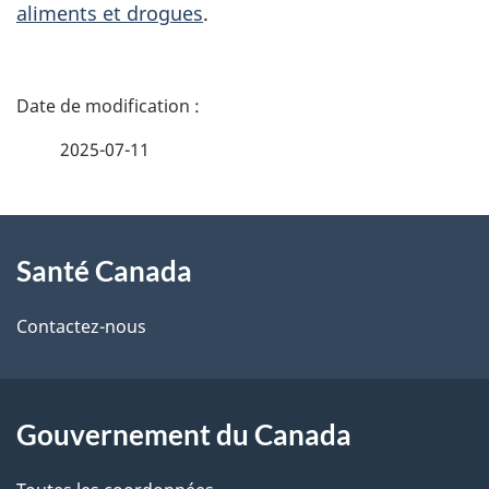
aliments et drogues
.
D
é
2025-07-11
t
À
a
Santé Canada
propos
i
de
l
Contactez-nous
ce
s
site
d
Gouvernement du Canada
e