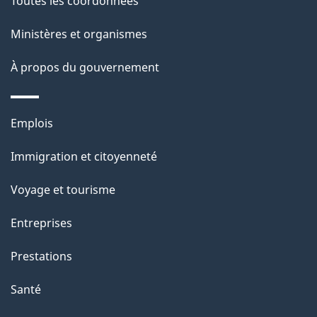
Toutes les coordonnées
l
Ministères et organismes
a
À propos du gouvernement
p
a
Thèmes
Emplois
g
et
Immigration et citoyenneté
sujets
e
Voyage et tourisme
Entreprises
Prestations
Santé