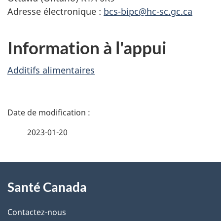
Adresse électronique :
bcs-bipc@hc-sc.gc.ca
Information à l'appui
Additifs alimentaires
D
é
2023-01-20
t
À
a
Santé Canada
propos
i
de
l
Contactez-nous