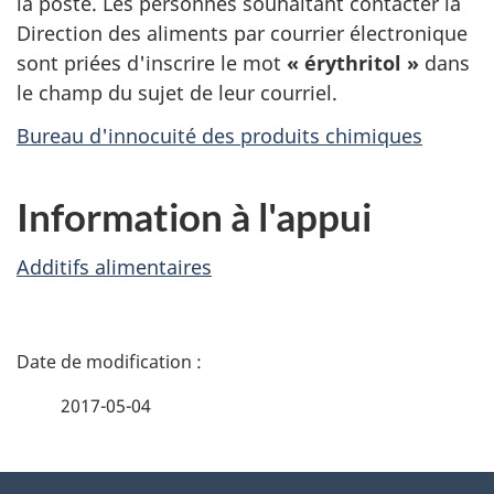
la poste. Les personnes souhaitant contacter la
Direction des aliments par courrier électronique
sont priées d'inscrire le mot
« érythritol »
dans
le champ du sujet de leur courriel.
Bureau d'innocuité des produits chimiques
Information à l'appui
Additifs alimentaires
D
é
2017-05-04
t