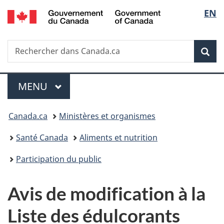
/
Sélec
EN
Passer
Passer
Passer
Government
au
à
à
de
of
contenu
«
la
Canada
Recherche
Rechercher
principal
Au
version
Rec
la
dans
sujet
HTML
Canada.ca
du
simplifiée
langu
Menu
gouvernement
MENU
PRINCIPAL
»
Vous
Canada.ca
Ministères et organismes
êtes
Santé Canada
Aliments et nutrition
ici :
Participation du public
Avis de modification à la
Liste des édulcorants