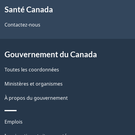
À
a
Santé Canada
propos
i
de
l
Contactez-nous
ce
s
site
d
Gouvernement du Canada
e
Toutes les coordonnées
l
Ministères et organismes
a
À propos du gouvernement
p
a
Thèmes
Emplois
g
et