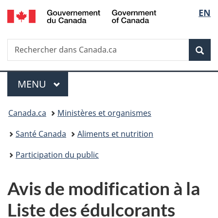
/
Sélec
EN
Passer
Passer
Passer
Government
au
à
à
de
of
contenu
«
la
Canada
Recherche
Rechercher
principal
Au
version
Rec
la
dans
sujet
HTML
Canada.ca
du
simplifiée
langu
Menu
gouvernement
MENU
PRINCIPAL
»
Vous
Canada.ca
Ministères et organismes
êtes
Santé Canada
Aliments et nutrition
ici :
Participation du public
Avis de modification à la
Liste des édulcorants