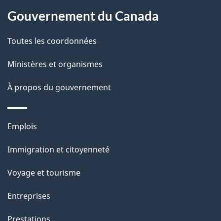
site
d
Gouvernement du Canada
e
Toutes les coordonnées
l
Ministères et organismes
a
À propos du gouvernement
p
a
Thèmes
Emplois
g
et
Immigration et citoyenneté
sujets
e
Voyage et tourisme
Entreprises
Prestations