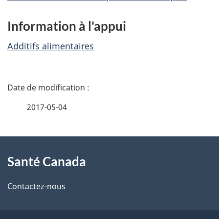
Information à l'appui
Additifs alimentaires
D
é
2017-05-04
t
À
a
Santé Canada
propos
i
de
l
Contactez-nous
ce
s