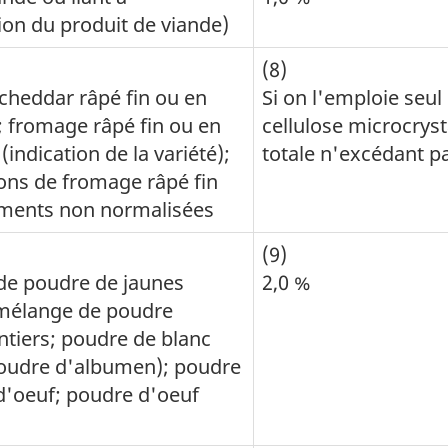
ion du produit de viande)
(8)
heddar râpé fin ou en
Si on l'emploie seul
; fromage râpé fin ou en
cellulose microcrysta
(indication de la variété);
totale n'excédant p
ons de fromage râpé fin
aments non normalisées
(9)
de poudre de jaunes
2,0 %
 mélange de poudre
ntiers; poudre de blanc
poudre d'albumen); poudre
d'oeuf; poudre d'oeuf