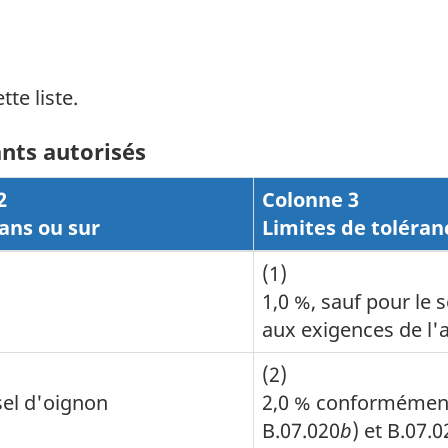
tte liste.
nts autorisés
2
Colonne 3
ans ou sur
Limites de toléran
(1)
1,0 %, sauf pour le 
aux exigences de l'a
(2)
 sel d'oignon
2,0 % conformément
B.07.020
b
) et B.07.0