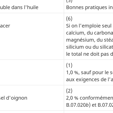
(5)
uble dans l'huile
Bonnes pratiques in
(6)
lacer
Si on l'emploie seul
calcium, du carbona
magnésium, du stéa
silicium ou du sili
le total ne doit pas
(1)
1,0 %, sauf pour le 
aux exigences de l'a
(2)
 sel d'oignon
2,0 % conformément
B.07.020
b
) et B.07.0