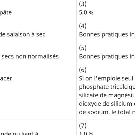
(3)
pâte
5,0 %
(4)
e salaison à sec
Bonnes pratiques in
(5)
 secs non normalisés
Bonnes pratiques in
(6)
lacer
Si on l'emploie seul
phosphate tricalci
silicate de magnés
dioxyde de silicium 
de sodium, le total 
(7)
ande ou liant à
1,0 %