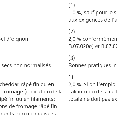
(1)
1,0 %, sauf pour le 
aux exigences de l'a
(2)
 sel d'oignon
2,0 % conformément
B.07.020
b
) et B.07.0
(3)
 secs non normalisés
Bonnes pratiques in
1)
heddar râpé fin ou en
2,0 %. Si on l'emplo
; fromage (indication de la
calcium ou de la cell
âpé fin ou en filaments;
totale ne doit pas e
ons de fromage râpé fin
aments non normalisées