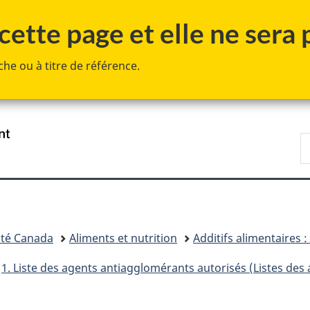
Passer
Passer
Passer
ette page et elle ne sera p
au
à
à
contenu
«
la
he ou à titre de référence.
principal
Au
version
sujet
HTML
du
simplifiée
gouvernement
»
/
R
Government
d
of
C
Canada
té Canada
Aliments et nutrition
Additifs alimentaires 
1. Liste des agents antiagglomérants autorisés (Listes des 