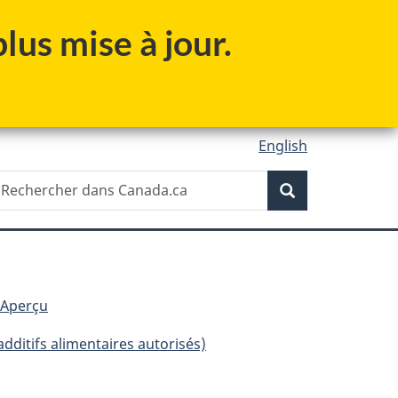
lus mise à jour.
English
Recherche
echercher
Recherche
ans
anada.ca
: Aperçu
additifs alimentaires autorisés)