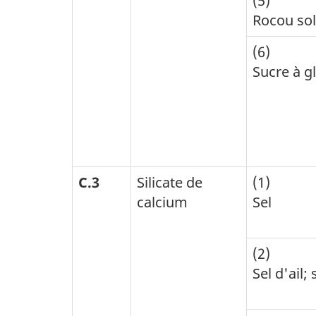
(5)
Rocou sol
(6)
Sucre à g
C.3
Silicate de
(1)
calcium
Sel
(2)
Sel d'ail;