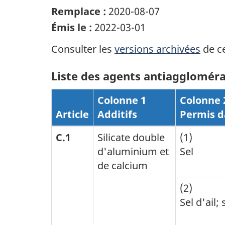
Remplace :
2020-08-07
Émis le :
2022-03-01
Consulter les
versions archivées
de ce
Liste des agents antiaggloméra
Colonne 1
Colonne 
Article
Additifs
Permis d
C.1
Silicate double
(1)
d'aluminium et
Sel
de calcium
(2)
Sel d'ail;