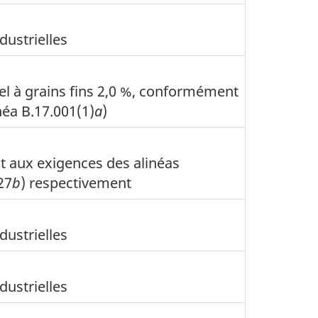
dustrielles
sel à grains fins 2,0 %, conformément
inéa B.17.001(1)
a
)
 aux exigences des alinéas
27
b
) respectivement
dustrielles
dustrielles