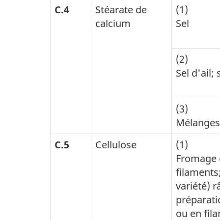
C.4
Stéarate de
(1)
calcium
Sel
(2)
Sel d'ail;
(3)
Mélanges
C.5
Cellulose
(1)
Fromage c
filaments
variété) r
préparati
ou en fil