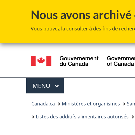
Nous avons archivé c
Vous pouvez la consulter à des fins de recherc
Sélection
de
la
Menu
MENU
PRINCIPAL
langue
Vous
Canada.ca
Ministères et organismes
San
êtes
Listes des additifs alimentaires autorisés
ici :