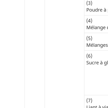
(3)
Poudre à 
(4)
Mélange d
(5)
Mélanges
(6)
Sucre à g
(7)
Liant à vi