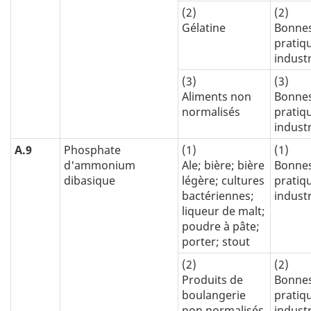
(2)
(2)
Gélatine
Bonne
pratiq
industr
(3)
(3)
Aliments non
Bonne
normalisés
pratiq
industr
A.9
Phosphate
(1)
(1)
d'ammonium
Ale; bière; bière
Bonne
dibasique
légère; cultures
pratiq
bactériennes;
industr
liqueur de malt;
poudre à pâte;
porter; stout
(2)
(2)
Produits de
Bonne
boulangerie
pratiq
non normalisés
industr