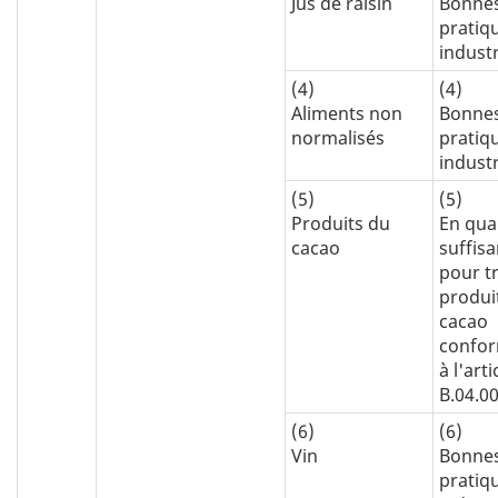
Jus de raisin
Bonne
pratiq
industr
(4)
(4)
Aliments non
Bonne
normalisés
pratiq
industr
(5)
(5)
Produits du
En qua
cacao
suffis
pour tr
produi
cacao
confo
à l'arti
B.04.0
(6)
(6)
Vin
Bonne
pratiq