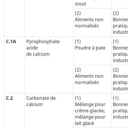
stout
(2)
(2)
Aliments non
Bonne
normalisés
pratiq
industr
C.1A
Pyrophosphate
(1)
(1)
acide
Poudre à pate
Bonne
de calcium
pratiq
industr
(2)
(2)
Aliments non
Bonne
normalisés
pratiq
industr
C.2
Carbonate de
(1)
(1)
calcium
Mélange pour
Bonne
crème glacée;
pratiq
mélange pour
industr
lait glacé