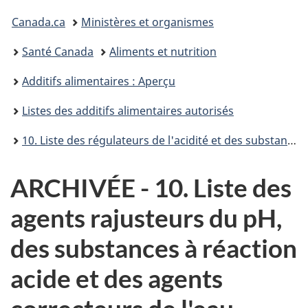
Vous
Canada.ca
Ministères et organismes
êtes
Santé Canada
Aliments et nutrition
ici :
Additifs alimentaires : Aperçu
Listes des additifs alimentaires autorisés
10. Liste des régulateurs de l'acidité et des substances à réaction acide autorisés (Listes des additifs alimentaires autorisés)
ARCHIVÉE - 10. Liste des
agents rajusteurs du pH,
des substances à réaction
acide et des agents