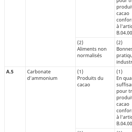
pour tr
produi
cacao
confo
à l'arti
B.04.0
(2)
(2)
Aliments non
Bonne
normalisés
pratiq
industr
A.5
Carbonate
(1)
(1)
d'ammonium
Produits du
En qua
cacao
suffis
pour tr
produi
cacao
confo
à l'arti
B.04.0