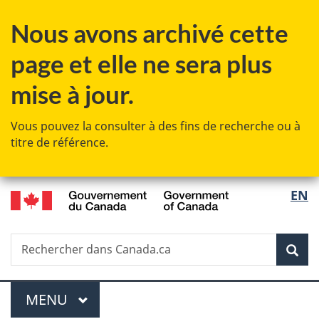
Passer
Passer
Passer
Nous avons archivé cette
au
à
à
contenu
«
la
page et elle ne sera plus
principal
Au
version
sujet
HTML
mise à jour.
du
simplifiée
gouvernement
Vous pouvez la consulter à des fins de recherche ou à
»
titre de référence.
/
Sélec
EN
Government
de
of
Canada
Recherche
Rechercher
Rec
la
dans
Canada.ca
langu
Menu
MENU
PRINCIPAL