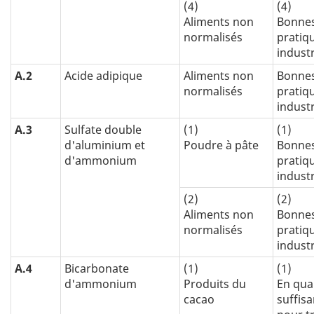
(4)
(4)
Aliments non
Bonne
normalisés
pratiq
industr
A.2
Acide adipique
Aliments non
Bonne
normalisés
pratiq
industr
A.3
Sulfate double
(1)
(1)
d'aluminium et
Poudre à pâte
Bonne
d'ammonium
pratiq
industr
(2)
(2)
Aliments non
Bonne
normalisés
pratiq
industr
A.4
Bicarbonate
(1)
(1)
d'ammonium
Produits du
En qua
cacao
suffis