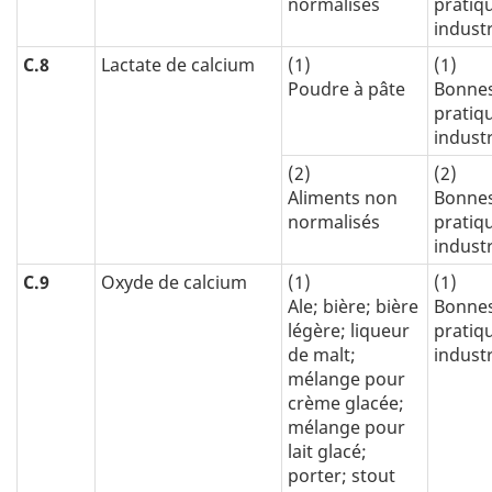
normalisés
pratiq
industr
C.8
Lactate de calcium
(1)
(1)
Poudre à pâte
Bonne
pratiq
industr
(2)
(2)
Aliments non
Bonne
normalisés
pratiq
industr
C.9
Oxyde de calcium
(1)
(1)
Ale; bière; bière
Bonne
légère; liqueur
pratiq
de malt;
industr
mélange pour
crème glacée;
mélange pour
lait glacé;
porter; stout