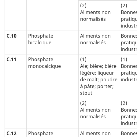
(2)
(2)
Aliments non
Bonne
normalisés
pratiq
industr
C.10
Phosphate
Aliments non
Bonne
bicalcique
normalisés
pratiq
industr
C.11
Phosphate
(1)
(1)
monocalcique
Ale; bière; bière
Bonne
légère; liqueur
pratiq
de malt; poudre
industr
à pâte; porter;
stout
(2)
(2)
Aliments non
Bonne
normalisés
pratiq
industr
C.12
Phosphate
Aliments non
Bonne