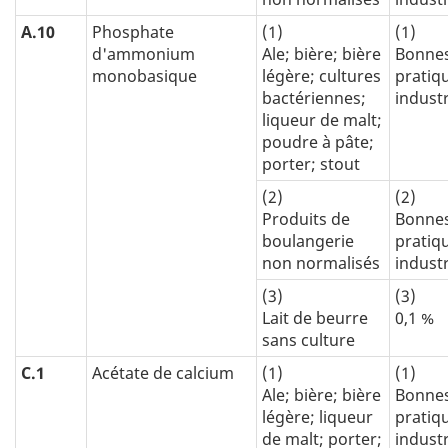
A.10
Phosphate
(1)
(1)
d'ammonium
Ale; bière; bière
Bonne
monobasique
légère; cultures
pratiq
bactériennes;
industr
liqueur de malt;
poudre à pâte;
porter; stout
(2)
(2)
Produits de
Bonne
boulangerie
pratiq
non normalisés
industr
(3)
(3)
Lait de beurre
0,1 %
sans culture
C.1
Acétate de calcium
(1)
(1)
Ale; bière; bière
Bonne
légère; liqueur
pratiq
de malt; porter;
industr