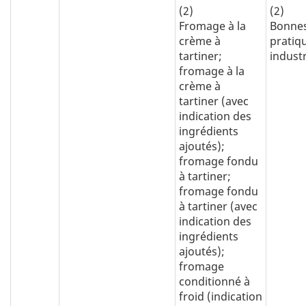
(2)
(2)
Fromage à la
Bonne
crème à
pratiq
tartiner;
industr
fromage à la
crème à
tartiner (avec
indication des
ingrédients
ajoutés);
fromage fondu
à tartiner;
fromage fondu
à tartiner (avec
indication des
ingrédients
ajoutés);
fromage
conditionné à
froid (indication