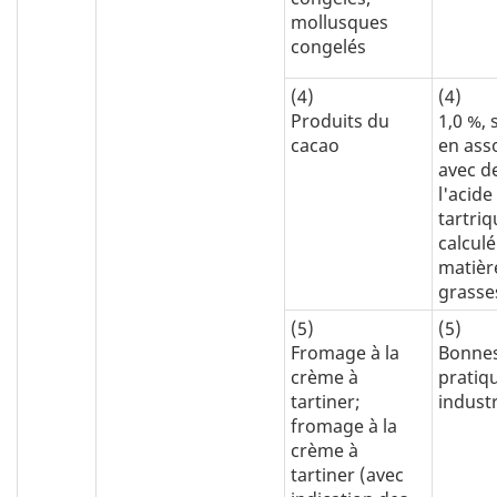
mollusques
congelés
(4)
(4)
Produits du
1,0 %, 
cacao
en ass
avec d
l'acide
tartriq
calcul
matièr
grasse
(5)
(5)
Fromage à la
Bonne
crème à
pratiq
tartiner;
industr
fromage à la
crème à
tartiner (avec