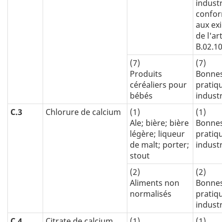
industr
confo
aux ex
de l'art
B.02.1
(7)
(7)
Produits
Bonne
céréaliers pour
pratiq
bébés
industr
C.3
Chlorure de calcium
(1)
(1)
Ale; bière; bière
Bonne
légère; liqueur
pratiq
de malt; porter;
industr
stout
(2)
(2)
Aliments non
Bonne
normalisés
pratiq
industr
C.4
Citrate de calcium
(1)
(1)