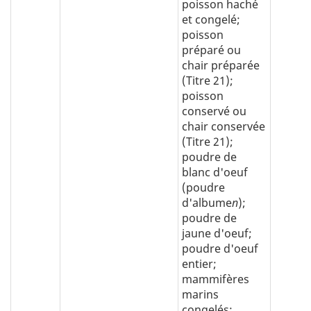
poisson haché
et congelé;
poisson
préparé ou
chair préparée
(Titre 21);
poisson
conservé ou
chair conservée
(Titre 21);
poudre de
blanc d'oeuf
(poudre
d'albume
n
);
poudre de
jaune d'oeuf;
poudre d'oeuf
entier;
mammifères
marins
congelés;