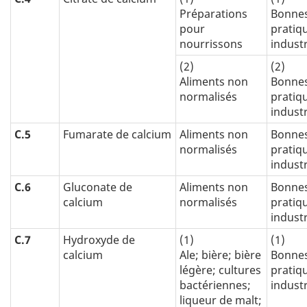
Préparations
Bonne
pour
pratiq
nourrissons
industr
(2)
(2)
Aliments non
Bonne
normalisés
pratiq
industr
C.5
Fumarate de calcium
Aliments non
Bonne
normalisés
pratiq
industr
C.6
Gluconate de
Aliments non
Bonne
calcium
normalisés
pratiq
industr
C.7
Hydroxyde de
(1)
(1)
calcium
Ale; bière; bière
Bonne
légère; cultures
pratiq
bactériennes;
industr
liqueur de malt;