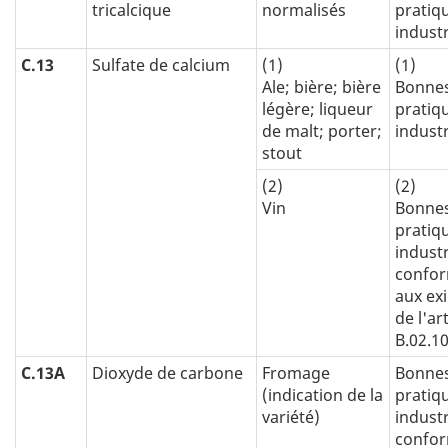
tricalcique
normalisés
pratiq
industr
C.13
Sulfate de calcium
(1)
(1)
Ale; bière; bière
Bonne
légère; liqueur
pratiq
de malt; porter;
industr
stout
(2)
(2)
Vin
Bonne
pratiq
industr
confo
aux ex
de l'art
B.02.1
C.13A
Dioxyde de carbone
Fromage
Bonne
(indication de la
pratiq
variété)
industr
confo