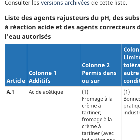
Consulter les
versions archivées
de cette liste.
Liste des agents rajusteurs du pH, des sub
à réaction acide et des agents correcteurs 
l'eau autorisés
Colon
Limit
Colonne 2
tolér
Colonne 1
Permis dans
autre
Article
Additifs
ou sur
condi
A.1
Acide acétique
(1)
(1)
Fromage à la
Bonne
crème à
pratiq
tartiner;
industr
fromage à la
crème à
tartiner (avec
indication des