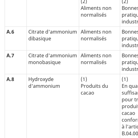
(2)
(2)
Aliments non
Bonne
normalisés
pratiq
industr
A.6
Citrate d'ammonium
Aliments non
Bonne
dibasique
normalisés
pratiq
industr
A.7
Citrate d'ammonium
Aliments non
Bonne
monobasique
normalisés
pratiq
industr
A.8
Hydroxyde
(1)
(1)
d'ammonium
Produits du
En qua
cacao
suffis
pour tr
produi
cacao
confo
à l'arti
B.04.0