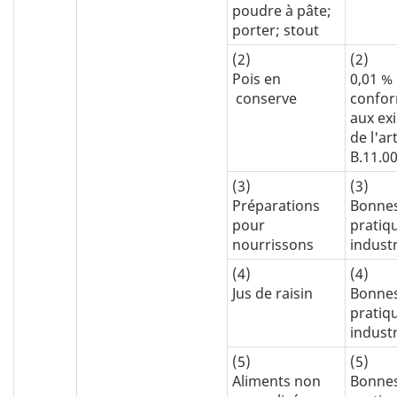
poudre à pâte;
porter; stout
(2)
(2)
Pois en
0,01 %
conserve
confo
aux ex
de l'art
B.11.0
(3)
(3)
Préparations
Bonne
pour
pratiq
nourrissons
industr
(4)
(4)
Jus de raisin
Bonne
pratiq
industr
(5)
(5)
Aliments non
Bonne