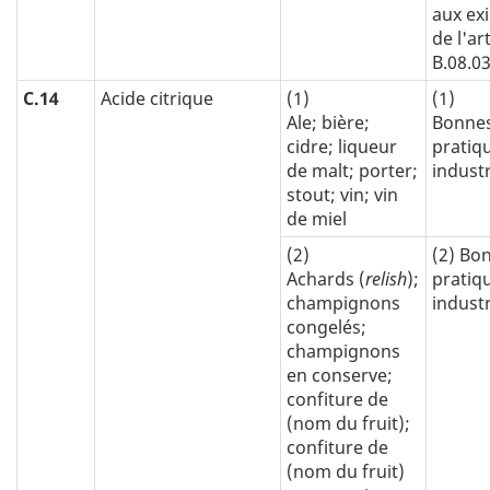
aux ex
de l'art
B.08.0
C.14
Acide citrique
(1)
(1)
Ale; bière;
Bonne
cidre; liqueur
pratiq
de malt; porter;
industr
stout; vin; vin
de miel
(2)
(2) Bo
Achards (
relish
);
pratiq
champignons
industr
congelés;
champignons
en conserve;
confiture de
(nom du fruit);
confiture de
(nom du fruit)