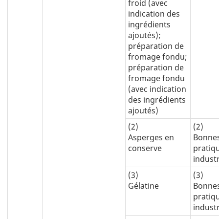
froid (avec
indication des
ingrédients
ajoutés);
préparation de
fromage fondu;
préparation de
fromage fondu
(avec indication
des ingrédients
ajoutés)
(2)
(2)
Asperges en
Bonne
conserve
pratiq
industr
(3)
(3)
Gélatine
Bonne
pratiq
industr